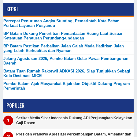
KEPRI
Percepat Penurunan Angka Stunting, Pemerintah Kota Batam
Perkuat Layanan Posyandu
BP Batam Dukung Penertiban Pemanfaatan Ruang Laut Sesuai
Ketentuan Peraturan Perundang-undangan
BP Batam Pastikan Perbaikan Jalan Gajah Mada Hadirkan Jalan
yang Lebih Berkualitas dan Nyaman
Jelang Agustusan 2026, Pemko Batam Gelar Pawai Pembangunan
Daerah
Batam Tuan Rumah Rakorwil ADKASI 2026, Siap Tunjukkan Sebagi
Kota Destinasi MICE
Pemko Batam Ajak Masyarakat Bijak dan Objektif Dukung Program
Pemerintah
POPULER
Serikat Media Siber Indonesia Dukung ADI Perjuangkan Kelayakan
Gaji Dosen
Presiden Prabowo Apresiasi Perkembangan Batam, Amsakar dan