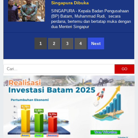
Singapura Dibuka
SINGAPURA - Kepala Badan Pengusahaan
(BP) Batam, Muhammad Rudi, secara
perdana, bertemu dan bertatap muka dengan
dua Menteri Singapur
1
Next
2
3
4
GO