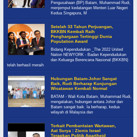
Pengusahaan (BP) Batam, Muhammad Rudi,
menjemput kedatangan Menteri Luar Negeri
Kedua Singapura, M
Setelah 33 Tahun Perjuangan,
BKKBN Kembali Raih
Penghargaan Tertinggi Dunia
Population Award
Bidang Kependudukan _The 2022 United
Nation NEWYORK - Badan Kependudukan
dan Keluarga Berencana Nasional (BKKBN)
telah berhasil meraih
Hubungan Batam-Johor Sangat
Baik, Rudi Berharap Kunjungan
Wisatawan Kembali Normal
BATAM - Wali Kota Batam, Muhammad Rudi,
mengatakan, hubungan antara Johor dan
Batam sangat baik. Ia berharap, kedua
wilayah di Malaysia dan
Terkait Pembantaian Wartawan,
Aat Surya : Zionis Israel
Terapkan Politik Apartheid