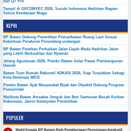
dan QT Pro
Tampil di GIICOMVEC 2026, Suzuki Indonesia Hadirkan Ragam
Solusi Kendaraan Niaga
KEPRI
BP Batam Dukung Penertiban Pemanfaatan Ruang Laut Sesuai
Ketentuan Peraturan Perundang-undangan
BP Batam Pastikan Perbaikan Jalan Gajah Mada Hadirkan Jalan
yang Lebih Berkualitas dan Nyaman
Jelang Agustusan 2026, Pemko Batam Gelar Pawai Pembangunan
Daerah
Batam Tuan Rumah Rakorwil ADKASI 2026, Siap Tunjukkan Sebagi
Kota Destinasi MICE
Pemko Batam Ajak Masyarakat Bijak dan Objektif Dukung Program
Pemerintah
Walikota Batam Amsakar Jenguk dan Beri Santunan Bocah Korban
Kekerasan, Jamin Kelanjutan Pendidikan
POPULER
Wakil Kepala BP Batam Raih Penghargaan Perempuan Inspiratif