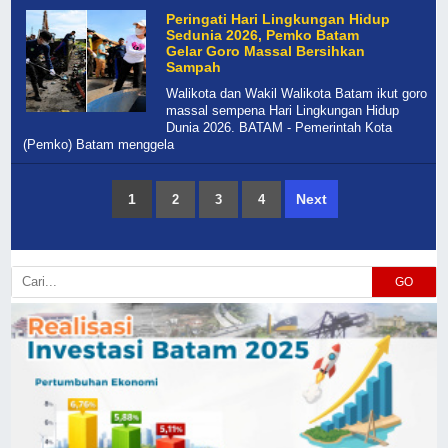
Peringati Hari Lingkungan Hidup
Sedunia 2026, Pemko Batam
Gelar Goro Massal Bersihkan
Sampah
Walikota dan Wakil Walikota Batam ikut goro
massal sempena Hari Lingkungan Hidup
Dunia 2026. BATAM - Pemerintah Kota
(Pemko) Batam menggela
1
Next
2
3
4
GO