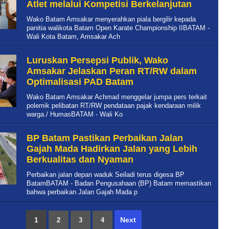
Atlet melalui Kompetisi Berkelanjutan
Wako Batam Amsakar menyerahkan piala bergilir kepada
panitia walikota Batam Open Karate Championship IIBATAM -
Wali Kota Batam, Amsakar Ach
Luruskan Persepsi Publik, Wako
Amsakar Jelaskan Peran RT/RW dalam
Optimalisasi PAD Batam
Wako Batam Amsakar Achmad menggelar jumpa pers terkait
polemik pelibatan RT/RW pendataan pajak kendaraan milik
warga./ HumasBATAM - Wali Ko
BP Batam Pastikan Perbaikan Jalan
Gajah Mada Hadirkan Jalan yang Lebih
Berkualitas dan Nyaman
Perbaikan jalan depan waduk Seiladi terus digesa BP
BatamBATAM - Badan Pengusahaan (BP) Batam memastikan
bahwa perbaikan Jalan Gajah Mada p
1
Next
2
3
4