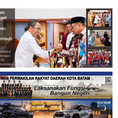
am
L
get
P
W
bas
J
R
umbuh
O
B
Amsakar
W
dengan
A
r M
ju
merintah
p
atam
p
ncangan
k
jakan
H
Ba