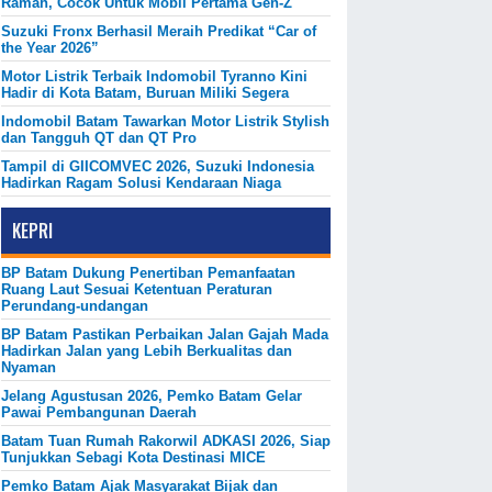
Ramah, Cocok Untuk Mobil Pertama Gen-Z
Suzuki Fronx Berhasil Meraih Predikat “Car of
the Year 2026”
Motor Listrik Terbaik Indomobil Tyranno Kini
Hadir di Kota Batam, Buruan Miliki Segera
Indomobil Batam Tawarkan Motor Listrik Stylish
dan Tangguh QT dan QT Pro
Tampil di GIICOMVEC 2026, Suzuki Indonesia
Hadirkan Ragam Solusi Kendaraan Niaga
KEPRI
BP Batam Dukung Penertiban Pemanfaatan
Ruang Laut Sesuai Ketentuan Peraturan
Perundang-undangan
BP Batam Pastikan Perbaikan Jalan Gajah Mada
Hadirkan Jalan yang Lebih Berkualitas dan
Nyaman
Jelang Agustusan 2026, Pemko Batam Gelar
Pawai Pembangunan Daerah
Batam Tuan Rumah Rakorwil ADKASI 2026, Siap
Tunjukkan Sebagi Kota Destinasi MICE
Pemko Batam Ajak Masyarakat Bijak dan