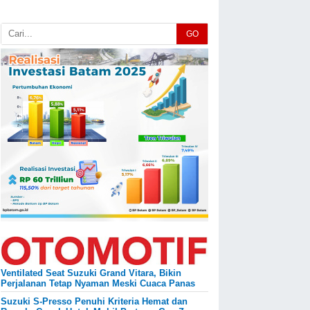
uruskan
GO
ersepsi Publik,
ako Amsakar
elaskan Peran
T/RW dalam
ptimalisasi PAD
atam
ako Batam Amsakar
chmad menggelar
mpa pers terkait
olemik pelibatan RT/RW
endataan pajak
endaraan milik warga./
umasBATAM - Wali Kota
tam, ...
Ventilated Seat Suzuki Grand Vitara, Bikin
Perjalanan Tetap Nyaman Meski Cuaca Panas
Suzuki S-Presso Penuhi Kriteria Hemat dan