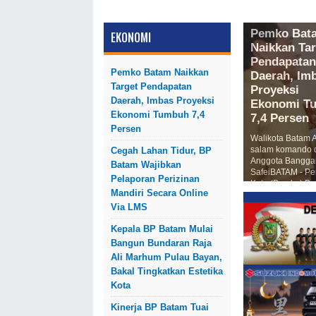
Pemko Bat
EKONOMI
Naikkan Tar
Pendapatan
Pemko Batam Naikkan
Daerah, Im
Target Pendapatan
Proyeksi
Daerah, Imbas Proyeksi
Ekonomi T
Ekonomi Tumbuh 7,4
7,4 Persen
Persen
Walikota Batam 
salam komando 
Cegah Lahan Tidur, BP
Anggota Bangga
Batam Wajibkan
SafeiBATAM - Pe
Pelaporan Perizinan
Kota (Pemko) B
Mandiri Secara Online
mengajukan Ra
Perubahan Kebi
Via LMS
Umu...
Kepala BP Batam Mulai
Bangun Bundaran Raja
Ali Marhum Pulau Bayan,
Bakal Tingkatkan Estetika
Kota
Kinerja BP Batam Tuai