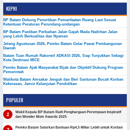
KEPRI
BP Batam Dukung Penertiban Pemanfaatan Ruang Laut Sesuai
Ketentuan Peraturan Perundang-undangan
BP Batam Pastikan Perbaikan Jalan Gajah Mada Hadirkan Jalan
yang Lebih Berkualitas dan Nyaman
Jelang Agustusan 2026, Pemko Batam Gelar Pawai Pembangunan
Daerah
Batam Tuan Rumah Rakorwil ADKASI 2026, Siap Tunjukkan Sebagi
Kota Destinasi MICE
Pemko Batam Ajak Masyarakat Bijak dan Objektif Dukung Program
Pemerintah
Walikota Batam Amsakar Jenguk dan Beri Santunan Bocah Korban
Kekerasan, Jamin Kelanjutan Pendidikan
POPULER
Wakil Kepala BP Batam Raih Penghargaan Perempuan Inspiratif
dan Wonder Mom Awards 2025
Pemko Batam Salurkan Bantuan Rp4,5 Miliar Lebih untuk Korban