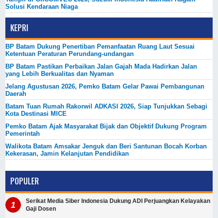
Solusi Kendaraan Niaga
KEPRI
BP Batam Dukung Penertiban Pemanfaatan Ruang Laut Sesuai
Ketentuan Peraturan Perundang-undangan
BP Batam Pastikan Perbaikan Jalan Gajah Mada Hadirkan Jalan
yang Lebih Berkualitas dan Nyaman
Jelang Agustusan 2026, Pemko Batam Gelar Pawai Pembangunan
Daerah
Batam Tuan Rumah Rakorwil ADKASI 2026, Siap Tunjukkan Sebagi
Kota Destinasi MICE
Pemko Batam Ajak Masyarakat Bijak dan Objektif Dukung Program
Pemerintah
Walikota Batam Amsakar Jenguk dan Beri Santunan Bocah Korban
Kekerasan, Jamin Kelanjutan Pendidikan
POPULER
Serikat Media Siber Indonesia Dukung ADI Perjuangkan Kelayakan
Gaji Dosen