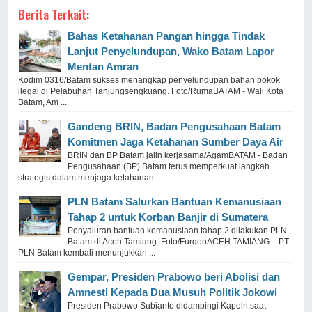
Berita Terkait:
Bahas Ketahanan Pangan hingga Tindak
Lanjut Penyelundupan, Wako Batam Lapor
Mentan Amran
Kodim 0316/Batam sukses menangkap penyelundupan bahan pokok
ilegal di Pelabuhan Tanjungsengkuang. Foto/RumaBATAM - Wali Kota
Batam, Am ...
Gandeng BRIN, Badan Pengusahaan Batam
Komitmen Jaga Ketahanan Sumber Daya Air
BRIN dan BP Batam jalin kerjasama/AgamBATAM - Badan
Pengusahaan (BP) Batam terus memperkuat langkah
strategis dalam menjaga ketahanan ...
PLN Batam Salurkan Bantuan Kemanusiaan
Tahap 2 untuk Korban Banjir di Sumatera
Penyaluran bantuan kemanusiaan tahap 2 dilakukan PLN
Batam di Aceh Tamiang. Foto/FurqonACEH TAMIANG – PT
PLN Batam kembali menunjukkan ...
Gempar, Presiden Prabowo beri Abolisi dan
Amnesti Kepada Dua Musuh Politik Jokowi
Presiden Prabowo Subianto didampingi Kapolri saat