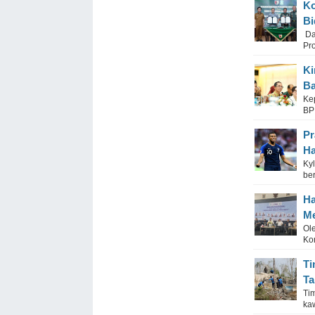
Ko
Bi
Da
Pro
Ki
Ba
Ke
BP
Pr
Ha
Ky
ber
Ha
Me
Ol
Ko
Ti
Ta
Tim
ka