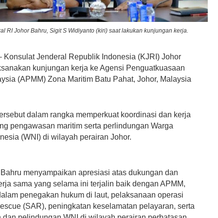
l RI Johor Bahru, Sigit S Widiyanto (kiri) saat lakukan kunjungan kerja.
Konsulat Jenderal Republik Indonesia (KJRI) Johor
sanakan kunjungan kerja ke Agensi Penguatkuasaan
aysia (APMM) Zona Maritim Batu Pahat, Johor, Malaysia
ersebut dalam rangka memperkuat koordinasi dan kerja
ng pengawasan maritim serta perlindungan Warga
esia (WNI) di wilayah perairan Johor.
 Bahru menyampaikan apresiasi atas dukungan dan
rja sama yang selama ini terjalin baik dengan APMM,
alam penegakan hukum di laut, pelaksanaan operasi
rescue (SAR), peningkatan keselamatan pelayaran, serta
dan pelindungan WNI di wilayah perairan perbatasan