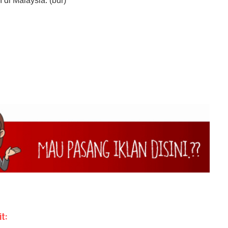
di Malaysia. (bur)
it: