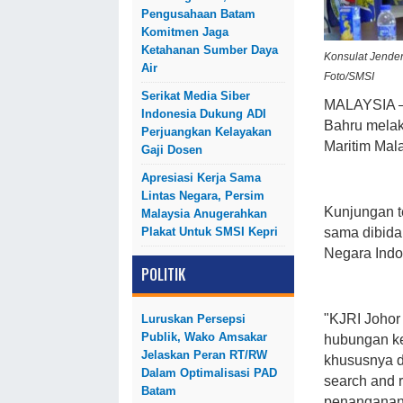
Pengusahaan Batam
Komitmen Jaga
Ketahanan Sumber Daya
Konsulat Jendera
Air
Foto/SMSI
Serikat Media Siber
MALAYSIA – 
Indonesia Dukung ADI
Bahru melak
Perjuangkan Kelayakan
Maritim Mal
Gaji Dosen
Apresiasi Kerja Sama
Lintas Negara, Persim
Kunjungan t
Malaysia Anugerahkan
Plakat Untuk SMSI Kepri
sama dibida
Negara Indon
POLITIK
"KJRI Johor
Luruskan Persepsi
Publik, Wako Amsakar
hubungan ke
Jelaskan Peran RT/RW
khususnya d
Dalam Optimalisasi PAD
search and 
Batam
penanganan 