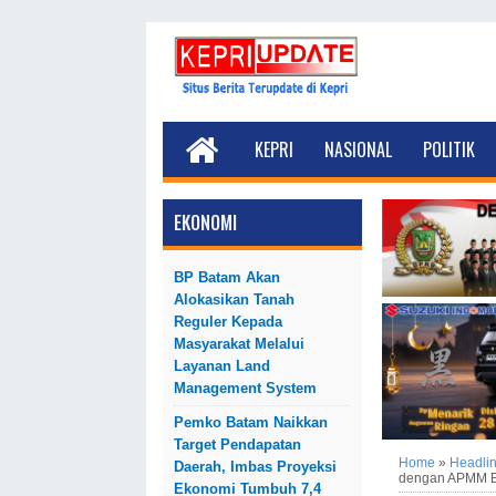
KEPRI
NASIONAL
POLITIK
EKONOMI
BP Batam Akan
Alokasikan Tanah
Reguler Kepada
Masyarakat Melalui
Layanan Land
Management System
Pemko Batam Naikkan
Target Pendapatan
Home
»
Headli
Daerah, Imbas Proyeksi
dengan APMM B
Ekonomi Tumbuh 7,4