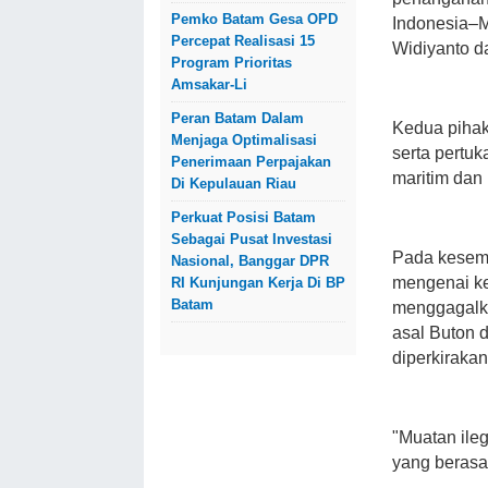
Pemko Batam Gesa OPD
Indonesia–Ma
Percepat Realisasi 15
Widiyanto da
Program Prioritas
Amsakar-Li
Peran Batam Dalam
Kedua pihak
Menjaga Optimalisasi
serta pertu
Penerimaan Perpajakan
maritim dan
Di Kepulauan Riau
Perkuat Posisi Batam
Sebagai Pusat Investasi
Pada kesemp
Nasional, Banggar DPR
mengenai ke
RI Kunjungan Kerja Di BP
Batam
menggagalka
asal Buton d
diperkirak
"Muatan ile
yang berasal