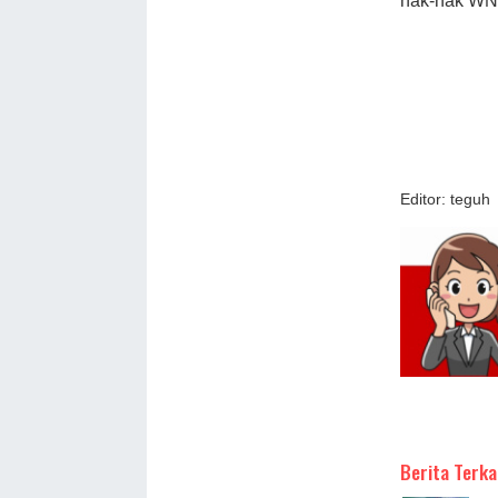
hak-hak WNI 
Editor: teguh
Berita Terka