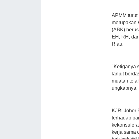
APMM turut 
merupakan W
(ABK) berusi
EH, RH, dan
Riau.
"Ketiganya s
lanjut berd
muatan tela
ungkapnya.
KJRI Johor
terhadap p
kekonsulera
kerja sama 