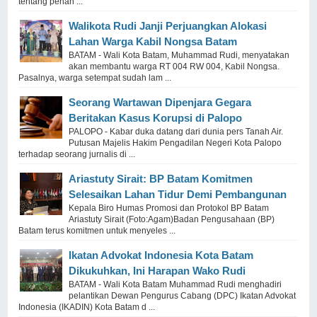
tentang penan ...
Walikota Rudi Janji Perjuangkan Alokasi
Lahan Warga Kabil Nongsa Batam
BATAM - Wali Kota Batam, Muhammad Rudi, menyatakan
akan membantu warga RT 004 RW 004, Kabil Nongsa.
Pasalnya, warga setempat sudah lam ...
Seorang Wartawan Dipenjara Gegara
Beritakan Kasus Korupsi di Palopo
PALOPO - Kabar duka datang dari dunia pers Tanah Air.
Putusan Majelis Hakim Pengadilan Negeri Kota Palopo
terhadap seorang jurnalis di ...
Ariastuty Sirait: BP Batam Komitmen
Selesaikan Lahan Tidur Demi Pembangunan
Kepala Biro Humas Promosi dan Protokol BP Batam
Ariastuty Sirait (Foto:Agam)Badan Pengusahaan (BP)
Batam terus komitmen untuk menyeles ...
Ikatan Advokat Indonesia Kota Batam
Dikukuhkan, Ini Harapan Wako Rudi
BATAM - Wali Kota Batam Muhammad Rudi menghadiri
pelantikan Dewan Pengurus Cabang (DPC) Ikatan Advokat
Indonesia (IKADIN) Kota Batam d ...