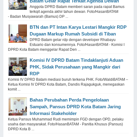
Batam Gelar Rapat Terkait Agenda Dewan
Anggota DPRD Batam memberi saran pada rapat Bamus
terkqit agenda akhir tahun dewan. Foto/HasanBATAM
- Badan Musyawarah (Bamus) DP ...
BTN dan PT Intan Karya Lestari Mangkir RDP
Dugaan Markup Rumah Subsidi di Tiban
DPRD Batam gelar rdp dengan developer Rhabayu
Estuario dan konsumennya. Foto/HasanBATAM - Komisi I
DPRD Kota Batam menggelar Rapat Den ...
Komisi IV DPRD Batam Tindaklanjuti Aduan
PHK, Sidak Perusahaan yang Mangkir dari
RDP
Komisi IV DPRD Batam mediasi buruh terkena PHK. Foto/WaldiBATAM –
Ketua Komisi IV DPRD Kota Batam, Dandis Rajagukguk, menegaskan
komit ...
Bahas Perubahan Perda Pengelolaan
Sampah, Pansus DPRD Kota Batam Jaring
Informasi Stakeholder
Ketua Pansus Muhammad Rudi memimpin FGD dengan OPD, pelaku
usaha dan masyarakat. Foto/HasanBATAM - Panitia Khusus (Pansus)
DPRD Kota B ...