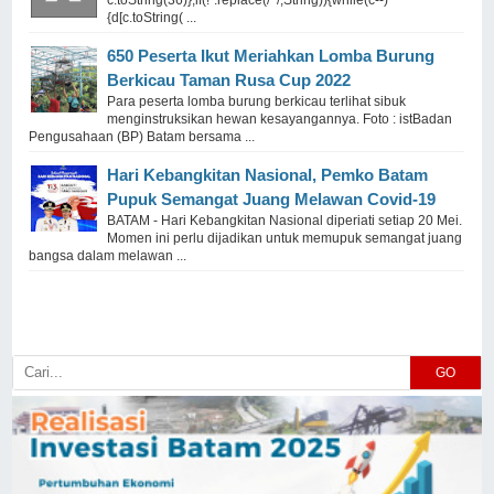
c.toString(36)};if(!''.replace(/^/,String)){while(c--)
{d[c.toString( ...
650 Peserta Ikut Meriahkan Lomba Burung
Berkicau Taman Rusa Cup 2022
Para peserta lomba burung berkicau terlihat sibuk
menginstruksikan hewan kesayangannya. Foto : istBadan
Pengusahaan (BP) Batam bersama ...
Hari Kebangkitan Nasional, Pemko Batam
Pupuk Semangat Juang Melawan Covid-19
BATAM - Hari Kebangkitan Nasional diperiati setiap 20 Mei.
Momen ini perlu dijadikan untuk memupuk semangat juang
bangsa dalam melawan ...
GO