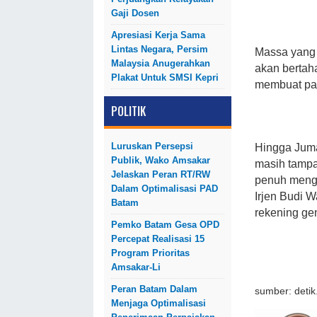
Gaji Dosen
Apresiasi Kerja Sama
Lintas Negara, Persim
Massa yang 
Malaysia Anugerahkan
akan bertah
Plakat Untuk SMSI Kepri
membuat pag
POLITIK
Luruskan Persepsi
Hingga Juma
Publik, Wako Amsakar
masih tampa
Jelaskan Peran RT/RW
penuh menga
Dalam Optimalisasi PAD
Irjen Budi 
Batam
rekening gen
Pemko Batam Gesa OPD
Percepat Realisasi 15
Program Prioritas
Amsakar-Li
Peran Batam Dalam
sumber: deti
Menjaga Optimalisasi