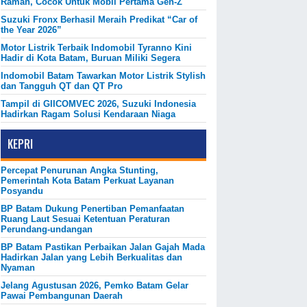
Ramah, Cocok Untuk Mobil Pertama Gen-Z
Suzuki Fronx Berhasil Meraih Predikat “Car of
the Year 2026”
Motor Listrik Terbaik Indomobil Tyranno Kini
Hadir di Kota Batam, Buruan Miliki Segera
Indomobil Batam Tawarkan Motor Listrik Stylish
dan Tangguh QT dan QT Pro
Tampil di GIICOMVEC 2026, Suzuki Indonesia
Hadirkan Ragam Solusi Kendaraan Niaga
KEPRI
Percepat Penurunan Angka Stunting,
Pemerintah Kota Batam Perkuat Layanan
Posyandu
BP Batam Dukung Penertiban Pemanfaatan
Ruang Laut Sesuai Ketentuan Peraturan
Perundang-undangan
BP Batam Pastikan Perbaikan Jalan Gajah Mada
Hadirkan Jalan yang Lebih Berkualitas dan
Nyaman
Jelang Agustusan 2026, Pemko Batam Gelar
Pawai Pembangunan Daerah