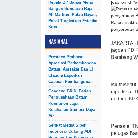
Kepala BP Batam Mulai
[caption id="
Bangun Bundaran Raja
Ali Marhum Pulau Bayan,
Bakal Tingkatkan Estetika
Ratusan aktiv
Kota
penyerbuan Bar
NASIONAL
JAKARTA - M
jagoan PDIP
Presiden Prabowo
Bambang Wi
Apresiasi Perkembangan
Batam, Amsakar Dan Li
Claudia Laporkan
Capaian Pembangunan
Isu tersebu
Gandeng BRIN, Badan
diperketat. 
Pengusahaan Batam
gedung KPK
Komitmen Jaga
Ketahanan Sumber Daya
Air
Serikat Media Siber
Personel TN
Indonesia Dukung ADI
petugas Bar
Perjuangkan Kelayakan