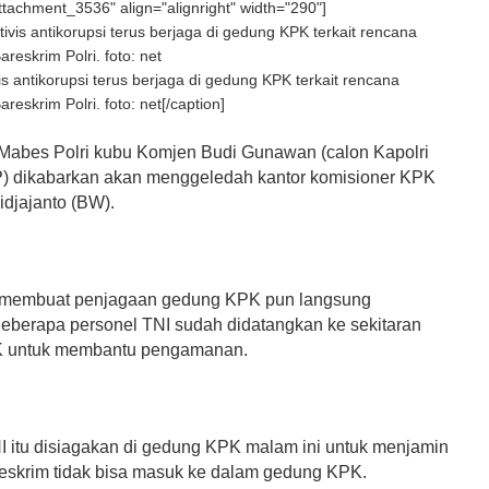
attachment_3536" align="alignright" width="290"]
is antikorupsi terus berjaga di gedung KPK terkait rencana
eskrim Polri. foto: net[/caption]
abes Polri kubu Komjen Budi Gunawan (calon Kapolri
) dikabarkan akan menggeledah kantor komisioner KPK
djajanto (BW).
t membuat penjagaan gedung KPK pun langsung
B
eberapa personel TNI sudah didatangkan ke sekitaran
 untuk membantu pengamanan.
I itu disiagakan di gedung KPK malam ini untuk menjamin
eskrim tidak bisa masuk ke dalam gedung KPK.