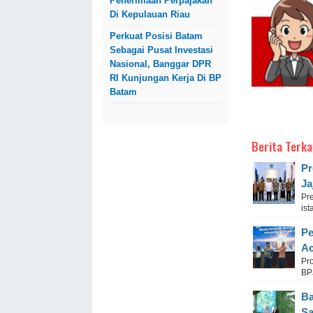
Penerimaan Perpajakan
Di Kepulauan Riau
Perkuat Posisi Batam
Sebagai Pusat Investasi
Nasional, Banggar DPR
RI Kunjungan Kerja Di BP
Batam
Berita Terka
Pr
Ja
Pr
ist
Pe
Ac
Pro
BPJ
Ba
Sa