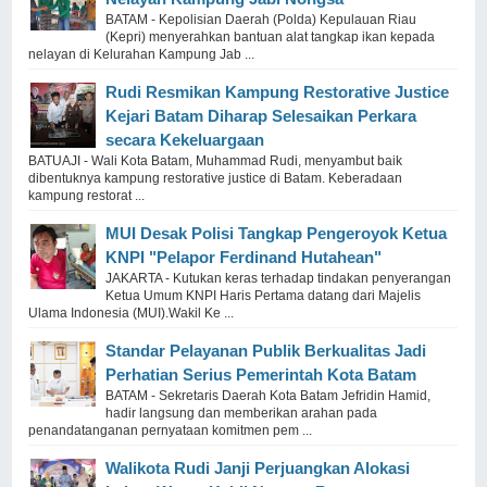
BATAM - Kepolisian Daerah (Polda) Kepulauan Riau
(Kepri) menyerahkan bantuan alat tangkap ikan kepada
nelayan di Kelurahan Kampung Jab ...
Rudi Resmikan Kampung Restorative Justice
Kejari Batam Diharap Selesaikan Perkara
secara Kekeluargaan
BATUAJI - Wali Kota Batam, Muhammad Rudi, menyambut baik
dibentuknya kampung restorative justice di Batam. Keberadaan
kampung restorat ...
MUI Desak Polisi Tangkap Pengeroyok Ketua
KNPI "Pelapor Ferdinand Hutahean"
JAKARTA - Kutukan keras terhadap tindakan penyerangan
Ketua Umum KNPI Haris Pertama datang dari Majelis
Ulama Indonesia (MUI).Wakil Ke ...
Standar Pelayanan Publik Berkualitas Jadi
Perhatian Serius Pemerintah Kota Batam
BATAM - Sekretaris Daerah Kota Batam Jefridin Hamid,
hadir langsung dan memberikan arahan pada
penandatanganan pernyataan komitmen pem ...
Walikota Rudi Janji Perjuangkan Alokasi