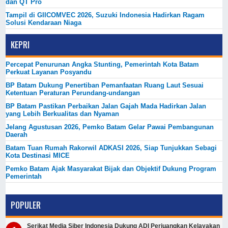
dan QT Pro
Tampil di GIICOMVEC 2026, Suzuki Indonesia Hadirkan Ragam
Solusi Kendaraan Niaga
KEPRI
Percepat Penurunan Angka Stunting, Pemerintah Kota Batam
Perkuat Layanan Posyandu
BP Batam Dukung Penertiban Pemanfaatan Ruang Laut Sesuai
Ketentuan Peraturan Perundang-undangan
BP Batam Pastikan Perbaikan Jalan Gajah Mada Hadirkan Jalan
yang Lebih Berkualitas dan Nyaman
Jelang Agustusan 2026, Pemko Batam Gelar Pawai Pembangunan
Daerah
Batam Tuan Rumah Rakorwil ADKASI 2026, Siap Tunjukkan Sebagi
Kota Destinasi MICE
Pemko Batam Ajak Masyarakat Bijak dan Objektif Dukung Program
Pemerintah
POPULER
Serikat Media Siber Indonesia Dukung ADI Perjuangkan Kelayakan