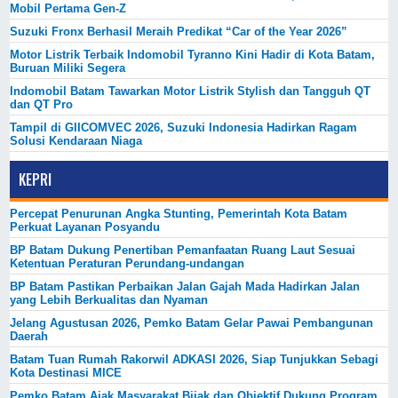
Mobil Pertama Gen-Z
Suzuki Fronx Berhasil Meraih Predikat “Car of the Year 2026”
Motor Listrik Terbaik Indomobil Tyranno Kini Hadir di Kota Batam,
Buruan Miliki Segera
Indomobil Batam Tawarkan Motor Listrik Stylish dan Tangguh QT
dan QT Pro
Tampil di GIICOMVEC 2026, Suzuki Indonesia Hadirkan Ragam
Solusi Kendaraan Niaga
KEPRI
Percepat Penurunan Angka Stunting, Pemerintah Kota Batam
Perkuat Layanan Posyandu
BP Batam Dukung Penertiban Pemanfaatan Ruang Laut Sesuai
Ketentuan Peraturan Perundang-undangan
BP Batam Pastikan Perbaikan Jalan Gajah Mada Hadirkan Jalan
yang Lebih Berkualitas dan Nyaman
Jelang Agustusan 2026, Pemko Batam Gelar Pawai Pembangunan
Daerah
Batam Tuan Rumah Rakorwil ADKASI 2026, Siap Tunjukkan Sebagi
Kota Destinasi MICE
Pemko Batam Ajak Masyarakat Bijak dan Objektif Dukung Program