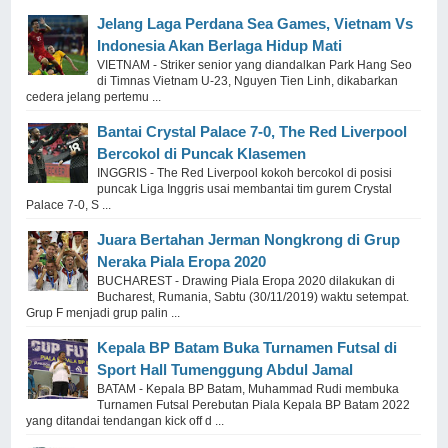
Jelang Laga Perdana Sea Games, Vietnam Vs
Indonesia Akan Berlaga Hidup Mati
VIETNAM - Striker senior yang diandalkan Park Hang Seo
di Timnas Vietnam U-23, Nguyen Tien Linh, dikabarkan
cedera jelang pertemu ...
Bantai Crystal Palace 7-0, The Red Liverpool
Bercokol di Puncak Klasemen
INGGRIS - The Red Liverpool kokoh bercokol di posisi
puncak Liga Inggris usai membantai tim gurem Crystal
Palace 7-0, S ...
Juara Bertahan Jerman Nongkrong di Grup
Neraka Piala Eropa 2020
BUCHAREST - Drawing Piala Eropa 2020 dilakukan di
Bucharest, Rumania, Sabtu (30/11/2019) waktu setempat.
Grup F menjadi grup palin ...
Kepala BP Batam Buka Turnamen Futsal di
Sport Hall Tumenggung Abdul Jamal
BATAM - Kepala BP Batam, Muhammad Rudi membuka
Turnamen Futsal Perebutan Piala Kepala BP Batam 2022
yang ditandai tendangan kick off d ...