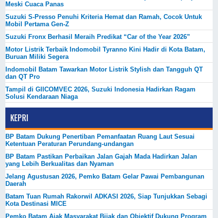
Meski Cuaca Panas
Suzuki S-Presso Penuhi Kriteria Hemat dan Ramah, Cocok Untuk
Mobil Pertama Gen-Z
Suzuki Fronx Berhasil Meraih Predikat “Car of the Year 2026”
Motor Listrik Terbaik Indomobil Tyranno Kini Hadir di Kota Batam,
Buruan Miliki Segera
Indomobil Batam Tawarkan Motor Listrik Stylish dan Tangguh QT
dan QT Pro
Tampil di GIICOMVEC 2026, Suzuki Indonesia Hadirkan Ragam
Solusi Kendaraan Niaga
KEPRI
BP Batam Dukung Penertiban Pemanfaatan Ruang Laut Sesuai
Ketentuan Peraturan Perundang-undangan
BP Batam Pastikan Perbaikan Jalan Gajah Mada Hadirkan Jalan
yang Lebih Berkualitas dan Nyaman
Jelang Agustusan 2026, Pemko Batam Gelar Pawai Pembangunan
Daerah
Batam Tuan Rumah Rakorwil ADKASI 2026, Siap Tunjukkan Sebagi
Kota Destinasi MICE
Pemko Batam Ajak Masyarakat Bijak dan Objektif Dukung Program