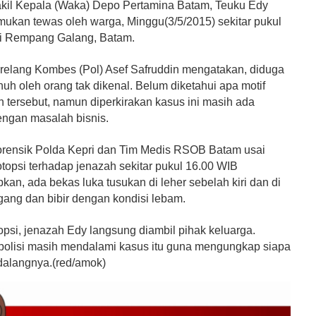
akil Kepala (Waka) Depo Pertamina Batam, Teuku Edy
mukan tewas oleh warga, Minggu(3/5/2015) sekitar pukul
i Rempang Galang, Batam.
relang Kombes (Pol) Asef Safruddin mengatakan, diduga
uh oleh orang tak dikenal. Belum diketahui apa motif
tersebut, namun diperkirakan kasus ini masih ada
engan masalah bisnis.
forensik Polda Kepri dan Tim Medis RSOB Batam usai
topsi terhadap jenazah sekitar pukul 16.00 WIB
an, ada bekas luka tusukan di leher sebelah kiri dan di
gang dan bibir dengan kondisi lebam.
opsi, jenazah Edy langsung diambil pihak keluarga.
 polisi masih mendalami kasus itu guna mengungkap siapa
dalangnya.(red/amok)