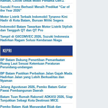
Ramah, Cocok Untuk Mobil Pertama Gen-Z
Suzuki Fronx Berhasil Meraih Predikat “Car of
the Year 2026”
Motor Listrik Terbaik Indomobil Tyranno Kini
Hadir di Kota Batam, Buruan Miliki Segera
Indomobil Batam Tawarkan Motor Listrik Stylish
dan Tangguh QT dan QT Pro
Tampil di GIICOMVEC 2026, Suzuki Indonesia
Hadirkan Ragam Solusi Kendaraan Niaga
KEPRI
BP Batam Dukung Penertiban Pemanfaatan
Ruang Laut Sesuai Ketentuan Peraturan
Perundang-undangan
BP Batam Pastikan Perbaikan Jalan Gajah Mada
Hadirkan Jalan yang Lebih Berkualitas dan
Nyaman
Jelang Agustusan 2026, Pemko Batam Gelar
Pawai Pembangunan Daerah
Batam Tuan Rumah Rakorwil ADKASI 2026, Siap
Tunjukkan Sebagi Kota Destinasi MICE
Pemko Batam Ajak Masyarakat Bijak dan