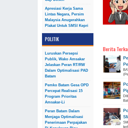
Apresiasi Kerja Sama
Lintas Negara, Persim
Malaysia Anugerahkan
Plakat Untuk SMSI Kepri
POLITIK
Berita Terka
Luruskan Persepsi
Pe
Publik, Wako Amsakar
Pe
Jelaskan Peran RT/RW
BA
Dalam Optimalisasi PAD
(P
Batam
Po
Pemko Batam Gesa OPD
Pi
Percepat Realisasi 15
Dit
Program Prioritas
Bat
Amsakar-Li
Po
Peran Batam Dalam
SM
Menjaga Optimalisasi
SM
Penerimaan Perpajakan
te