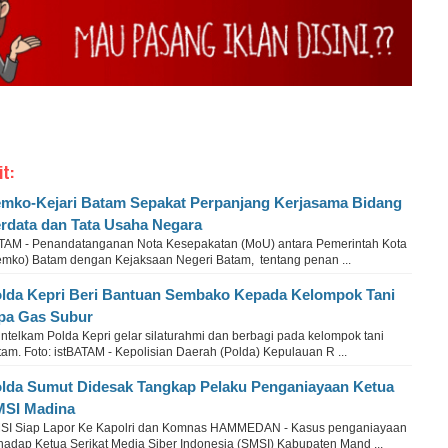
it:
mko-Kejari Batam Sepakat Perpanjang Kerjasama Bidang
rdata dan Tata Usaha Negara
TAM - Penandatanganan Nota Kesepakatan (MoU) antara Pemerintah Kota
emko) Batam dengan Kejaksaan Negeri Batam, tentang penan ...
lda Kepri Beri Bantuan Sembako Kepada Kelompok Tani
pa Gas Subur
intelkam Polda Kepri gelar silaturahmi dan berbagi pada kelompok tani
am. Foto: istBATAM - Kepolisian Daerah (Polda) Kepulauan R ...
lda Sumut Didesak Tangkap Pelaku Penganiayaan Ketua
SI Madina
SI Siap Lapor Ke Kapolri dan Komnas HAMMEDAN - Kasus penganiayaan
rhadap Ketua Serikat Media Siber Indonesia (SMSI) Kabupaten Mand ...