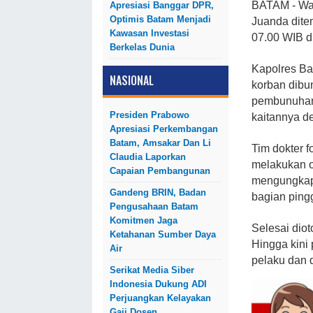
BATAM
- W
Apresiasi Banggar DPR,
Optimis Batam Menjadi
Juanda dite
Kawasan Investasi
07.00 WIB d
Berkelas Dunia
Kapolres Ba
NASIONAL
korban dibun
pembunuhan 
Presiden Prabowo
kaitannya d
Apresiasi Perkembangan
Batam, Amsakar Dan Li
Tim dokter 
Claudia Laporkan
melakukan o
Capaian Pembangunan
mengungkapk
Gandeng BRIN, Badan
bagian ping
Pengusahaan Batam
Komitmen Jaga
Selesai diot
Ketahanan Sumber Daya
Hingga kini
Air
pelaku dan 
Serikat Media Siber
Indonesia Dukung ADI
Perjuangkan Kelayakan
Gaji Dosen