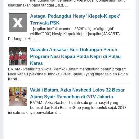
mengumumkan pemenang Voice Over Competition yang
dilaksanakan pada tanggal 1 s.d. ...
Astaga, Pedangdut Hesty 'Klepek-Klepek'
Ternyata PSK
[caption id="attachment_8329" align="alignright"
width="290"] Hesty 'Klepek-klepek'[/caption]JAKARTA -
Pedangdut Hes ...
Wawako Amsakar Beri Dukungan Penuh
Program Nasi Kapau Polda Kepri di Pulau
Karas
BATAM - Pemerintah Kota (Pemko) Batam mendukung penuh program
Nasi Kapau (Vaksinasi Jangkau Pulau-pulau) yang digagas oleh Polda
Kepri ...
Wakili Batam, Azka Nasheed Lolos 32 Besar
Ajang Syair Ramadhan di GTV Jakarta
BATAM - Azka Nasheed salah satu grup nasyid yang
berasal dari Kota Batam. Grup yang terbentuk sejak 2018
ini satu-satunya perwakilan d ...