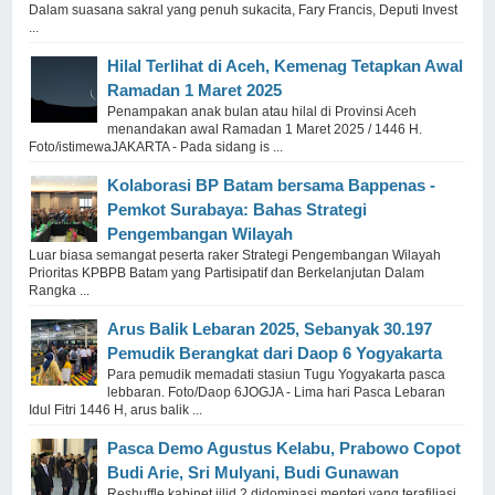
Dalam suasana sakral yang penuh sukacita, Fary Francis, Deputi Invest
...
Hilal Terlihat di Aceh, Kemenag Tetapkan Awal
Ramadan 1 Maret 2025
Penampakan anak bulan atau hilal di Provinsi Aceh
menandakan awal Ramadan 1 Maret 2025 / 1446 H.
Foto/istimewaJAKARTA - Pada sidang is ...
Kolaborasi BP Batam bersama Bappenas -
Pemkot Surabaya: Bahas Strategi
Pengembangan Wilayah
Luar biasa semangat peserta raker Strategi Pengembangan Wilayah
Prioritas KPBPB Batam yang Partisipatif dan Berkelanjutan Dalam
Rangka ...
Arus Balik Lebaran 2025, Sebanyak 30.197
Pemudik Berangkat dari Daop 6 Yogyakarta
Para pemudik memadati stasiun Tugu Yogyakarta pasca
lebbaran. Foto/Daop 6JOGJA - Lima hari Pasca Lebaran
Idul Fitri 1446 H, arus balik ...
Pasca Demo Agustus Kelabu, Prabowo Copot
Budi Arie, Sri Mulyani, Budi Gunawan
Reshuffle kabinet jilid 2 didominasi menteri yang terafiliasi