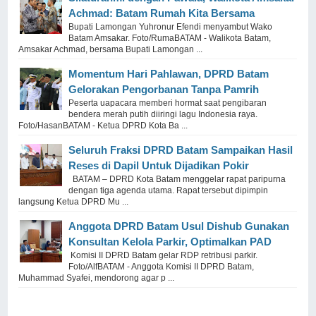
Achmad: Batam Rumah Kita Bersama
Bupati Lamongan Yuhronur Efendi menyambut Wako
Batam Amsakar. Foto/RumaBATAM - Walikota Batam,
Amsakar Achmad, bersama Bupati Lamongan ...
Momentum Hari Pahlawan, DPRD Batam
Gelorakan Pengorbanan Tanpa Pamrih
Peserta uapacara memberi hormat saat pengibaran
bendera merah putih diiringi lagu Indonesia raya.
Foto/HasanBATAM - Ketua DPRD Kota Ba ...
Seluruh Fraksi DPRD Batam Sampaikan Hasil
Reses di Dapil Untuk Dijadikan Pokir
BATAM – DPRD Kota Batam menggelar rapat paripurna
dengan tiga agenda utama. Rapat tersebut dipimpin
langsung Ketua DPRD Mu ...
Anggota DPRD Batam Usul Dishub Gunakan
Konsultan Kelola Parkir, Optimalkan PAD
Komisi II DPRD Batam gelar RDP retribusi parkir.
Foto/AlfBATAM - Anggota Komisi II DPRD Batam,
Muhammad Syafei, mendorong agar p ...