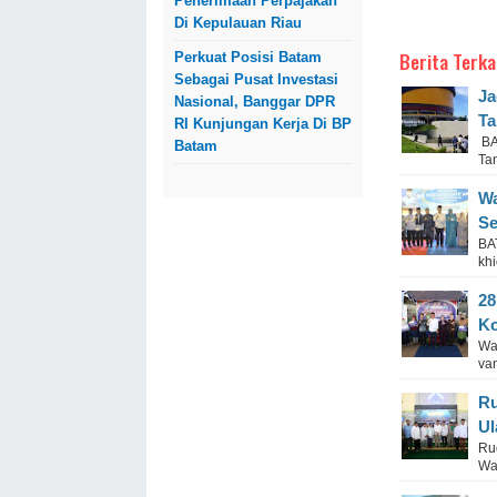
Penerimaan Perpajakan
Di Kepulauan Riau
Berita Terka
Perkuat Posisi Batam
Sebagai Pusat Investasi
Ja
Nasional, Banggar DPR
Ta
RI Kunjungan Kerja Di BP
BA
Batam
Tan
Wa
Se
BA
khi
28
Ko
Wa
va
Ru
Ul
Ru
Wa