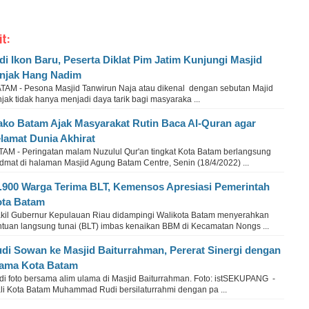
it:
di Ikon Baru, Peserta Diklat Pim Jatim Kunjungi Masjid
njak Hang Nadim
TAM - Pesona Masjid Tanwirun Naja atau dikenal dengan sebutan Majid
jak tidak hanya menjadi daya tarik bagi masyaraka ...
ko Batam Ajak Masyarakat Rutin Baca Al-Quran agar
lamat Dunia Akhirat
TAM - Peringatan malam Nuzulul Qur'an tingkat Kota Batam berlangsung
dmat di halaman Masjid Agung Batam Centre, Senin (18/4/2022) ...
.900 Warga Terima BLT, Kemensos Apresiasi Pemerintah
ta Batam
kil Gubernur Kepulauan Riau didampingi Walikota Batam menyerahkan
ntuan langsung tunai (BLT) imbas kenaikan BBM di Kecamatan Nongs ...
di Sowan ke Masjid Baiturrahman, Pererat Sinergi dengan
ama Kota Batam
di foto bersama alim ulama di Masjid Baiturrahman. Foto: istSEKUPANG -
li Kota Batam Muhammad Rudi bersilaturrahmi dengan pa ...