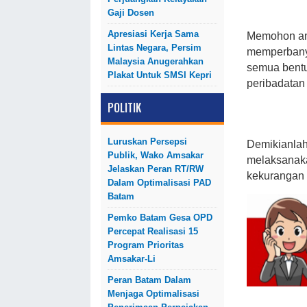
Gaji Dosen
Apresiasi Kerja Sama
Memohon am
Lintas Negara, Persim
memperbanya
Malaysia Anugerahkan
semua bentu
Plakat Untuk SMSI Kepri
peribadatan 
POLITIK
Luruskan Persepsi
Demikianlah
Publik, Wako Amsakar
melaksanakan
Jelaskan Peran RT/RW
kekurangan 
Dalam Optimalisasi PAD
Batam
Pemko Batam Gesa OPD
Percepat Realisasi 15
Program Prioritas
Amsakar-Li
Peran Batam Dalam
Menjaga Optimalisasi