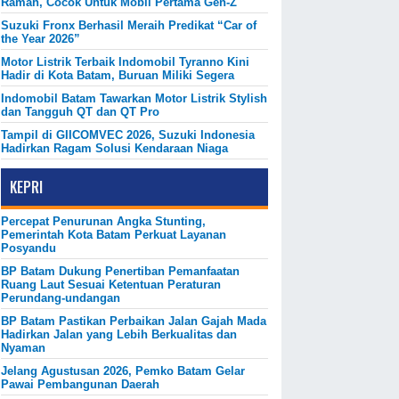
Ramah, Cocok Untuk Mobil Pertama Gen-Z
Suzuki Fronx Berhasil Meraih Predikat “Car of
the Year 2026”
Motor Listrik Terbaik Indomobil Tyranno Kini
Hadir di Kota Batam, Buruan Miliki Segera
Indomobil Batam Tawarkan Motor Listrik Stylish
dan Tangguh QT dan QT Pro
Tampil di GIICOMVEC 2026, Suzuki Indonesia
Hadirkan Ragam Solusi Kendaraan Niaga
KEPRI
Percepat Penurunan Angka Stunting,
Pemerintah Kota Batam Perkuat Layanan
Posyandu
BP Batam Dukung Penertiban Pemanfaatan
Ruang Laut Sesuai Ketentuan Peraturan
Perundang-undangan
BP Batam Pastikan Perbaikan Jalan Gajah Mada
Hadirkan Jalan yang Lebih Berkualitas dan
Nyaman
Jelang Agustusan 2026, Pemko Batam Gelar
Pawai Pembangunan Daerah