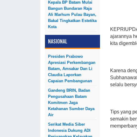
Kepala BP Batam Mulai
Bangun Bundaran Raja
Ali Marhum Pulau Bayan,
Bakal Tingkatkan Estetika
Kota
KEPRIUPD
ajarannya h
NASIONAL
kita digembl
Presiden Prabowo
Apresiasi Perkembangan
Batam, Amsakar Dan Li
Karena deng
Claudia Laporkan
Subhanawata
Capaian Pembangunan
selalu bersy
Gandeng BRIN, Badan
Pengusahaan Batam
Komitmen Jaga
Ketahanan Sumber Daya
Tips yang pe
Air
semakin ber
Serikat Media Siber
memperbanya
Indonesia Dukung ADI
Perjuangkan Kelayakan