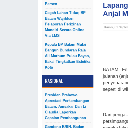
Lapang
Persen
Anjal 
Cegah Lahan Tidur, BP
Batam Wajibkan
Pelaporan Perizinan
Kamis, 01 Septe
Mandiri Secara Online
Via LMS
Kepala BP Batam Mulai
Bangun Bundaran Raja
Ali Marhum Pulau Bayan,
Bakal Tingkatkan Estetika
Kota
BATAM
- F
jalanan (an
NASIONAL
penyebarann
seperti di w
Presiden Prabowo
Apresiasi Perkembangan
Batam, Amsakar Dan Li
Claudia Laporkan
Dari pengal
Capaian Pembangunan
persimpanga
Gandeng BRIN, Badan
mereka laku