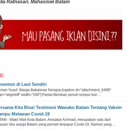
lia Ratnasari, Mahasiswi Batam
it:
nonton di Laut Sendiri
riman Yusuf, Warga Batubesar Nongsa [caption id="attachment_6489"
gn="alignleft" width="290"] Pantai Bemban penuh lumpur kun ...
rsama Kita Bisa! Testimoni Wawako Batam Tentang Vaksin
mpu Melawan Covid-19
TAM - Wakil Wali Kota Batam, Amsakar Achmad, merupakan satu dari
lasan ribu warga Batam yang pernah terpapar Covid-19. Namun yang ...