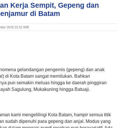
an Kerja Sempit, Gepeng dan
Menjamur di Batam
mber 2016 22.52 WIB
enomena gelandangan pengemis (gepeng) dan anak
jal) di Kota Batam sangat memilukan. Bahkan
ya pun semakin meluas hingga ke daerah pinggiran
ilayah Sagulung, Mukakuning hingga Batuaji.
aman kami mengelilingi Kota Batam, hampir semua titik
n sudah dipenuhi para gepeng dan anjal. Modus yang
kan dalam mengais pundi recehan pun beravariatif. Ada