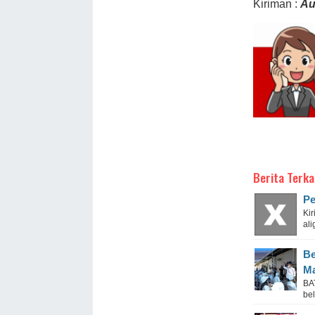
Kiriman :
Au
Berita Terka
Pe
Ki
ali
Be
Ma
BA
be