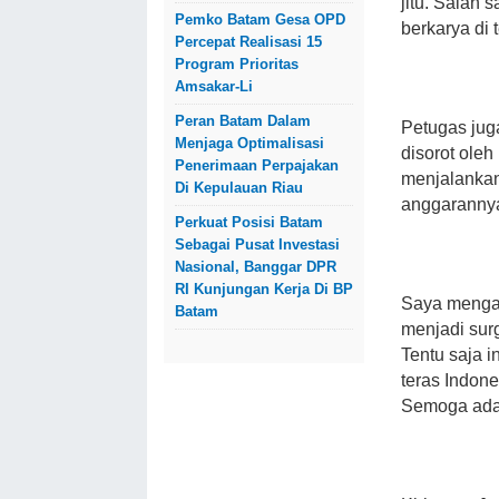
jitu. Salah
Pemko Batam Gesa OPD
berkarya di 
Percepat Realisasi 15
Program Prioritas
Amsakar-Li
Peran Batam Dalam
Petugas jug
Menjaga Optimalisasi
disorot ole
Penerimaan Perpajakan
menjalankan
Di Kepulauan Riau
anggaranny
Perkuat Posisi Batam
Sebagai Pusat Investasi
Nasional, Banggar DPR
RI Kunjungan Kerja Di BP
Saya mengak
Batam
menjadi surg
Tentu saja i
teras Indon
Semoga ada 