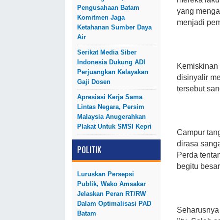
Pengusahaan Batam
yang menga
Komitmen Jaga
menjadi pem
Ketahanan Sumber Daya
Air
Serikat Media Siber
Indonesia Dukung ADI
Kemiskinan d
Perjuangkan Kelayakan
disinyalir m
Gaji Dosen
tersebut san
Apresiasi Kerja Sama
Lintas Negara, Persim
Malaysia Anugerahkan
Plakat Untuk SMSI Kepri
Campur tang
dirasa sang
POLITIK
Perda tenta
begitu besar
Luruskan Persepsi
Publik, Wako Amsakar
Jelaskan Peran RT/RW
Dalam Optimalisasi PAD
Seharusnya 
Batam