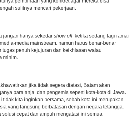
 satunya pembinaan yang konkret agar mereka bisa
tengah sulitnya mencari pekerjaan.
a jangan hanya sekedar
show off
ketika sedang lagi ramai
h media-media mainstream, namun harus benar-benar
 tugas penuh kejujuran dan keikhlasan walau
a minim.
hawatirkan jika tidak segera diatasi, Batam akan
anya para anjal dan pengemis seperti kota-kota di Jawa.
ni tidak kita inginkan bersama, sebab kota ini merupakan
esia yang langsung berbatasan dengan negara tetangga.
solusi cepat dan ampuh mengatasi ini semua.