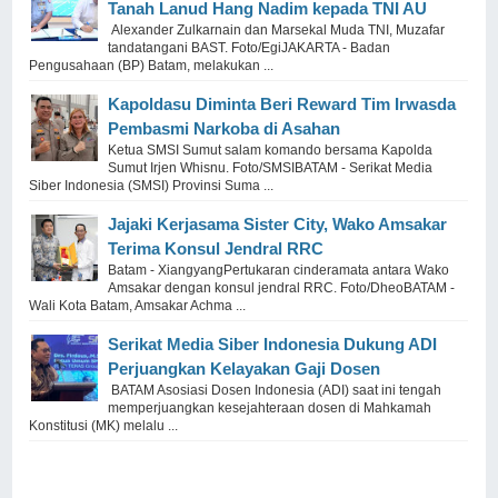
Tanah Lanud Hang Nadim kepada TNI AU
Alexander Zulkarnain dan Marsekal Muda TNI, Muzafar
tandatangani BAST. Foto/EgiJAKARTA - Badan
Pengusahaan (BP) Batam, melakukan ...
Kapoldasu Diminta Beri Reward Tim Irwasda
Pembasmi Narkoba di Asahan
Ketua SMSI Sumut salam komando bersama Kapolda
Sumut Irjen Whisnu. Foto/SMSIBATAM - Serikat Media
Siber Indonesia (SMSI) Provinsi Suma ...
Jajaki Kerjasama Sister City, Wako Amsakar
Terima Konsul Jendral RRC
Batam - XiangyangPertukaran cinderamata antara Wako
Amsakar dengan konsul jendral RRC. Foto/DheoBATAM -
Wali Kota Batam, Amsakar Achma ...
Serikat Media Siber Indonesia Dukung ADI
Perjuangkan Kelayakan Gaji Dosen
BATAM Asosiasi Dosen Indonesia (ADI) saat ini tengah
memperjuangkan kesejahteraan dosen di Mahkamah
Konstitusi (MK) melalu ...