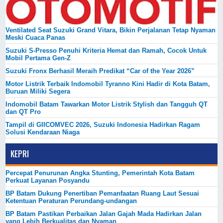
Ventilated Seat Suzuki Grand Vitara, Bikin Perjalanan Tetap Nyaman
Meski Cuaca Panas
Suzuki S-Presso Penuhi Kriteria Hemat dan Ramah, Cocok Untuk
Mobil Pertama Gen-Z
Suzuki Fronx Berhasil Meraih Predikat “Car of the Year 2026”
Motor Listrik Terbaik Indomobil Tyranno Kini Hadir di Kota Batam,
Buruan Miliki Segera
Indomobil Batam Tawarkan Motor Listrik Stylish dan Tangguh QT
dan QT Pro
Tampil di GIICOMVEC 2026, Suzuki Indonesia Hadirkan Ragam
Solusi Kendaraan Niaga
KEPRI
Percepat Penurunan Angka Stunting, Pemerintah Kota Batam
Perkuat Layanan Posyandu
BP Batam Dukung Penertiban Pemanfaatan Ruang Laut Sesuai
Ketentuan Peraturan Perundang-undangan
BP Batam Pastikan Perbaikan Jalan Gajah Mada Hadirkan Jalan
yang Lebih Berkualitas dan Nyaman