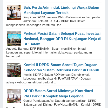
Sah, Perda Adminduk Lindungi Warga Batam
Mendapat Layanan Terbaik
Pimpinan DPRD bersama Wako Batam usai sahkan perda
adminduk. Foto/AlfiBATAM – DPRD Kota Batam
mengesahkan Rancangan Peraturan Dae ...
Perkuat Posisi Batam Sebagai Pusat Investasi
Nasional, Banggar DPR RI Kunjungan Kerja di
BP Batam
Anggota Banggar DPR RIBATAM - Batam memiliki kombinasi
keunggulan, seperti: lokasi internasional, kawasan perdagangan
bebas, pel ...
Komisi II DPRD Batam Soroti Tajam Dugaan
Kebocoran Sistem Retribusi Parkir di Dishub
Komisi II DPRD Batam RDP dengan Dishub terkait
kebocoran retribusi parkir. Foto/AlfiBATAM - Dugaan
adanya kebocoran retribusi parkir d ...
DPRD Batam Soroti Minimnya Kontribusi
PAD Parkir Komplek Mega Legenda
Genjot Pendapatan Asli Daerah dari perparkiran, DPRD
Batam panggil Dishub. Foto/HasanBATAM - Komisi II DPRD