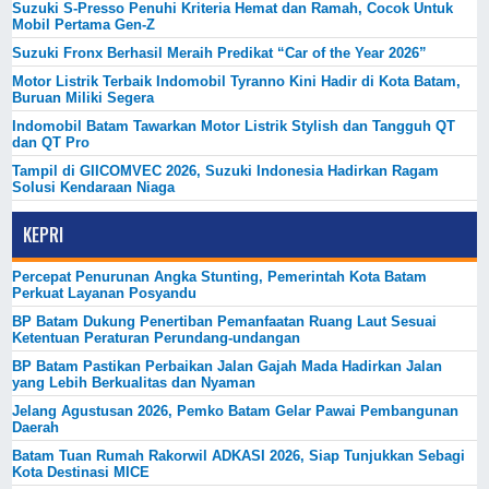
Suzuki S-Presso Penuhi Kriteria Hemat dan Ramah, Cocok Untuk
Mobil Pertama Gen-Z
Suzuki Fronx Berhasil Meraih Predikat “Car of the Year 2026”
Motor Listrik Terbaik Indomobil Tyranno Kini Hadir di Kota Batam,
Buruan Miliki Segera
Indomobil Batam Tawarkan Motor Listrik Stylish dan Tangguh QT
dan QT Pro
Tampil di GIICOMVEC 2026, Suzuki Indonesia Hadirkan Ragam
Solusi Kendaraan Niaga
KEPRI
Percepat Penurunan Angka Stunting, Pemerintah Kota Batam
Perkuat Layanan Posyandu
BP Batam Dukung Penertiban Pemanfaatan Ruang Laut Sesuai
Ketentuan Peraturan Perundang-undangan
BP Batam Pastikan Perbaikan Jalan Gajah Mada Hadirkan Jalan
yang Lebih Berkualitas dan Nyaman
Jelang Agustusan 2026, Pemko Batam Gelar Pawai Pembangunan
Daerah
Batam Tuan Rumah Rakorwil ADKASI 2026, Siap Tunjukkan Sebagi
Kota Destinasi MICE