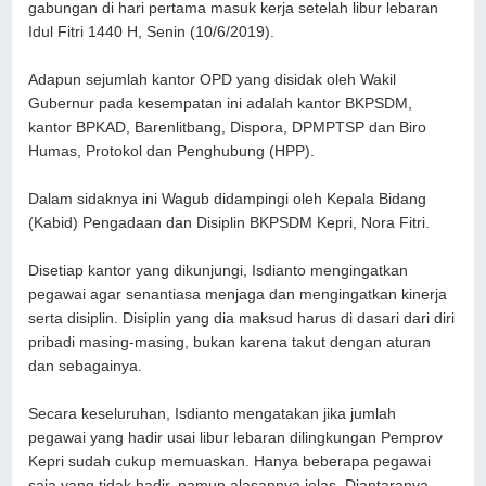
gabungan di hari pertama masuk kerja setelah libur lebaran
Idul Fitri 1440 H, Senin (10/6/2019).
Adapun sejumlah kantor OPD yang disidak oleh Wakil
Gubernur pada kesempatan ini adalah kantor BKPSDM,
kantor BPKAD, Barenlitbang, Dispora, DPMPTSP dan Biro
Humas, Protokol dan Penghubung (HPP).
Dalam sidaknya ini Wagub didampingi oleh Kepala Bidang
(Kabid) Pengadaan dan Disiplin BKPSDM Kepri, Nora Fitri.
Disetiap kantor yang dikunjungi, Isdianto mengingatkan
pegawai agar senantiasa menjaga dan mengingatkan kinerja
serta disiplin. Disiplin yang dia maksud harus di dasari dari diri
pribadi masing-masing, bukan karena takut dengan aturan
dan sebagainya.
Secara keseluruhan, Isdianto mengatakan jika jumlah
pegawai yang hadir usai libur lebaran dilingkungan Pemprov
Kepri sudah cukup memuaskan. Hanya beberapa pegawai
saja yang tidak hadir, namun alasannya jelas. Diantaranya