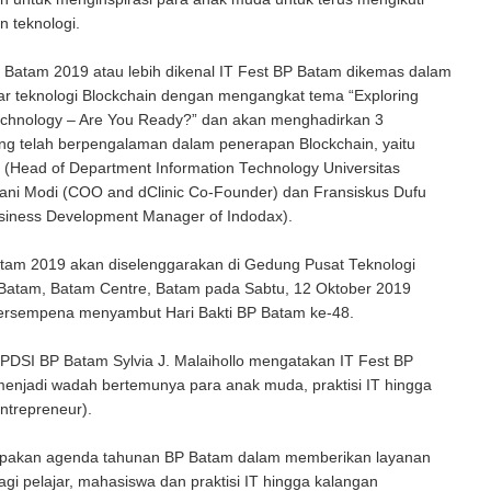
 teknologi.
P Batam 2019 atau lebih dikenal IT Fest BP Batam dikemas dalam
ar teknologi Blockchain dengan mengangkat tema “Exploring
echnology – Are You Ready?” dan akan menghadirkan 3
ng telah berpengalaman dalam penerapan Blockchain, yaitu
 (Head of Department Information Technology Universitas
ani Modi (COO and dClinic Co-Founder) dan Fransiskus Dufu
siness Development Manager of Indodax).
atam 2019 akan diselenggarakan di Gedung Pusat Teknologi
 Batam, Batam Centre, Batam pada Sabtu, 12 Oktober 2019
rsempena menyambut Hari Bakti BP Batam ke-48.
PDSI BP Batam Sylvia J. Malaihollo mengatakan IT Fest BP
enjadi wadah bertemunya para anak muda, praktisi IT hingga
ntrepreneur).
upakan agenda tahunan BP Batam dalam memberikan layanan
gi pelajar, mahasiswa dan praktisi IT hingga kalangan