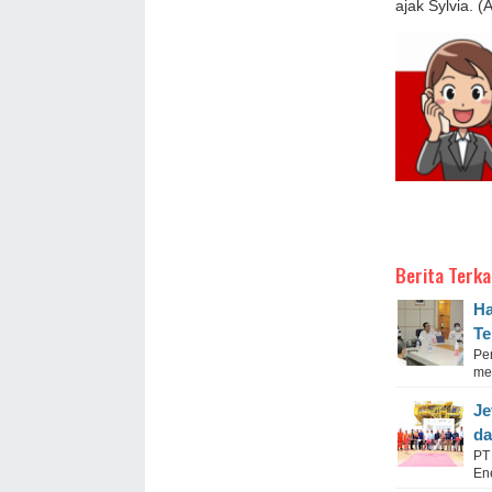
ajak Sylvia. (
Berita Terka
Ha
Te
Pe
mel
Je
da
PT
En