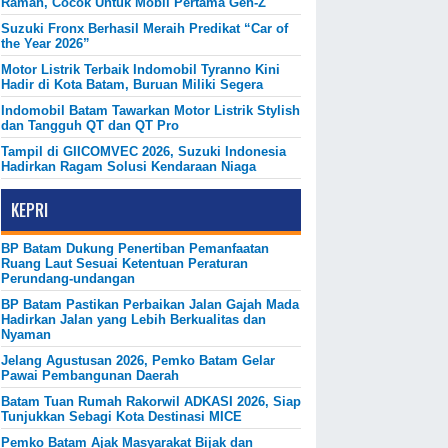
Ramah, Cocok Untuk Mobil Pertama Gen-Z
Suzuki Fronx Berhasil Meraih Predikat “Car of
the Year 2026”
Motor Listrik Terbaik Indomobil Tyranno Kini
Hadir di Kota Batam, Buruan Miliki Segera
Indomobil Batam Tawarkan Motor Listrik Stylish
dan Tangguh QT dan QT Pro
Tampil di GIICOMVEC 2026, Suzuki Indonesia
Hadirkan Ragam Solusi Kendaraan Niaga
KEPRI
BP Batam Dukung Penertiban Pemanfaatan
Ruang Laut Sesuai Ketentuan Peraturan
Perundang-undangan
BP Batam Pastikan Perbaikan Jalan Gajah Mada
Hadirkan Jalan yang Lebih Berkualitas dan
Nyaman
Jelang Agustusan 2026, Pemko Batam Gelar
Pawai Pembangunan Daerah
Batam Tuan Rumah Rakorwil ADKASI 2026, Siap
Tunjukkan Sebagi Kota Destinasi MICE
Pemko Batam Ajak Masyarakat Bijak dan