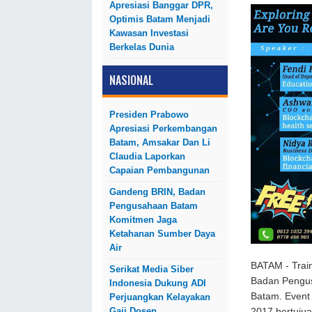
Apresiasi Banggar DPR,
Optimis Batam Menjadi
Kawasan Investasi
Berkelas Dunia
NASIONAL
Presiden Prabowo
Apresiasi Perkembangan
Batam, Amsakar Dan Li
Claudia Laporkan
Capaian Pembangunan
Gandeng BRIN, Badan
Pengusahaan Batam
Komitmen Jaga
Ketahanan Sumber Daya
Air
BATAM - Train
Serikat Media Siber
Badan Pengus
Indonesia Dukung ADI
Batam. Event
Perjuangkan Kelayakan
Gaji Dosen
2017 bertujua