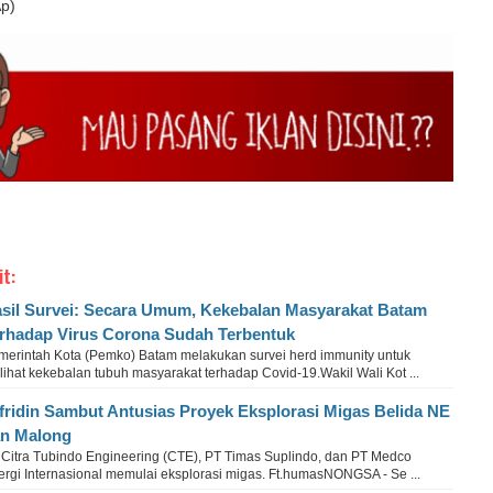
Ap)
it:
sil Survei: Secara Umum, Kekebalan Masyarakat Batam
rhadap Virus Corona Sudah Terbentuk
merintah Kota (Pemko) Batam melakukan survei herd immunity untuk
ihat kekebalan tubuh masyarakat terhadap Covid-19.Wakil Wali Kot ...
fridin Sambut Antusias Proyek Eksplorasi Migas Belida NE
n Malong
 Citra Tubindo Engineering (CTE), PT Timas Suplindo, dan PT Medco
ergi Internasional memulai eksplorasi migas. Ft.humasNONGSA - Se ...