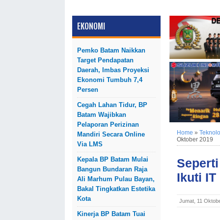
EKONOMI
Pemko Batam Naikkan
Target Pendapatan
Daerah, Imbas Proyeksi
Ekonomi Tumbuh 7,4
Persen
Cegah Lahan Tidur, BP
Batam Wajibkan
Pelaporan Perizinan
Home
»
Teknolo
Mandiri Secara Online
Oktober 2019
Via LMS
Kepala BP Batam Mulai
Seperti
Bangun Bundaran Raja
Ikuti I
Ali Marhum Pulau Bayan,
Bakal Tingkatkan Estetika
Kota
Jumat, 11 Oktob
Kinerja BP Batam Tuai