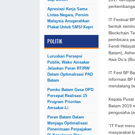
perkembangan
Apresiasi Kerja Sama
Lintas Negara, Persim
IT Festival B
Malaysia Anugerahkan
bentuk semin
Plakat Untuk SMSI Kepri
Blockchain T
pembicara ya
POLITIK
Fendi Hidayat
Batam), Ashw
Luruskan Persepsi
Awa Du’a (Bu
Publik, Wako Amsakar
Jelaskan Peran RT/RW
IT Fest BP B
Dalam Optimalisasi PAD
Informasi BP
Batam
mendatang be
Pemko Batam Gesa OPD
Percepat Realisasi 15
Kepala Pusat 
Program Prioritas
Batam 2019 m
Amsakar-Li
pengusaha (e
Peran Batam Dalam
Menjaga Optimalisasi
“IT Fest mer
Penerimaan Perpajakan
masyarakat ba