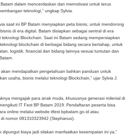
 Batam dalam mencerdaskan dan memotivasi untuk terus
kembangan teknologi,” ungkap Sylvia.
via saat ini BP Batam menyiapkan peta bisnis, untuk mendorong
isnis di era digital. Batam disiapkan sebagai sentral di era
lui teknologi Blockchain. Saat ini Batam sedang mempersiapkan
teknologi blockchain di berbagai bidang secara bertahap, untuk
an, logistik, financial dan bidang lainnya sesuai tuntutan dan
 Batam.
a akan mendapatkan pengetahuan bahkan panduan untuk
 usaha, bisnis melalui teknologi Blockchain,” ujar Sylvia J.
haknya mengajak para anak muda, khususnya generasi milenial di
engikuti IT Fest BP Batam 2019. Pendaftaran peserta bisa
ara online melalui website itfest.bpbatam.go.id atau
di nomor 081310323942 (Stephanus).
ak dipungut biaya jadi silakan manfaatkan kesempatan ini ya,”