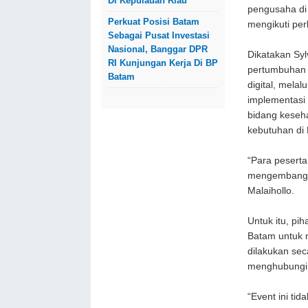
Di Kepulauan Riau
pengusaha di
Perkuat Posisi Batam
mengikuti per
Sebagai Pusat Investasi
Nasional, Banggar DPR
Dikatakan Syl
RI Kunjungan Kerja Di BP
pertumbuhan b
Batam
digital, mela
implementasi 
bidang kesehat
kebutuhan di
“Para pesert
mengembangkan
Malaihollo.
Untuk itu, pi
Batam untuk m
dilakukan sec
menghubungi 
“Event ini tid