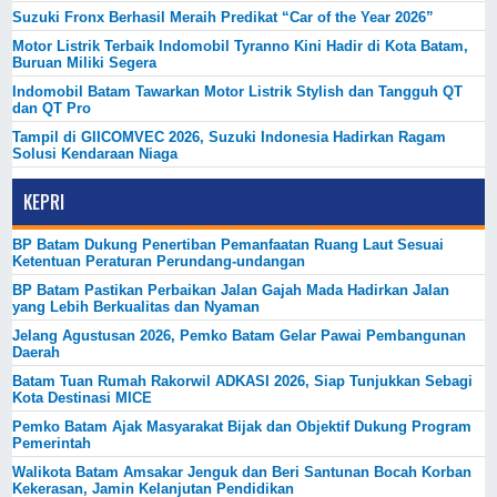
Suzuki Fronx Berhasil Meraih Predikat “Car of the Year 2026”
Motor Listrik Terbaik Indomobil Tyranno Kini Hadir di Kota Batam,
Buruan Miliki Segera
Indomobil Batam Tawarkan Motor Listrik Stylish dan Tangguh QT
dan QT Pro
Tampil di GIICOMVEC 2026, Suzuki Indonesia Hadirkan Ragam
Solusi Kendaraan Niaga
KEPRI
BP Batam Dukung Penertiban Pemanfaatan Ruang Laut Sesuai
Ketentuan Peraturan Perundang-undangan
BP Batam Pastikan Perbaikan Jalan Gajah Mada Hadirkan Jalan
yang Lebih Berkualitas dan Nyaman
Jelang Agustusan 2026, Pemko Batam Gelar Pawai Pembangunan
Daerah
Batam Tuan Rumah Rakorwil ADKASI 2026, Siap Tunjukkan Sebagi
Kota Destinasi MICE
Pemko Batam Ajak Masyarakat Bijak dan Objektif Dukung Program
Pemerintah
Walikota Batam Amsakar Jenguk dan Beri Santunan Bocah Korban
Kekerasan, Jamin Kelanjutan Pendidikan