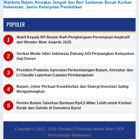
Walikota Batam Amsakar Jenguk dan Beri Santunan Bocah Korban
Kekerasan, Jamin Kelanjutan Pendidikan
POPULER
Wakil Kepala BP Batam Raih Penghargaan Perempuan Inspiratif
dan Wonder Mom Awards 2025
Serikat Media Siber Indonesia Dukung ADI Perjuangkan Kelayakan
Gaji Dosen
Presiden Prabowo Apresiasi Perkembangan Batam, Amsakar dan
Li Claudia Laporkan Capaian Pembangunan
Batam–Johor Perkuat Konektivitas dan Sinergi Investasi Saling
Menguntungkan
Pemko Batam Salurkan Bantuan Rp4,5 Miliar Lebih untuk Korban
Banjir dan Galodo di Sumatera Barat
Copyright © 2012 -
2026
|
Redaksi
|
Pedoman Media Siber
|
SOP
Perlindungan Wartawan
|