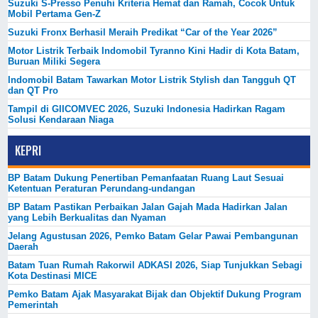
Suzuki S-Presso Penuhi Kriteria Hemat dan Ramah, Cocok Untuk
Mobil Pertama Gen-Z
Suzuki Fronx Berhasil Meraih Predikat “Car of the Year 2026”
Motor Listrik Terbaik Indomobil Tyranno Kini Hadir di Kota Batam,
Buruan Miliki Segera
Indomobil Batam Tawarkan Motor Listrik Stylish dan Tangguh QT
dan QT Pro
Tampil di GIICOMVEC 2026, Suzuki Indonesia Hadirkan Ragam
Solusi Kendaraan Niaga
KEPRI
BP Batam Dukung Penertiban Pemanfaatan Ruang Laut Sesuai
Ketentuan Peraturan Perundang-undangan
BP Batam Pastikan Perbaikan Jalan Gajah Mada Hadirkan Jalan
yang Lebih Berkualitas dan Nyaman
Jelang Agustusan 2026, Pemko Batam Gelar Pawai Pembangunan
Daerah
Batam Tuan Rumah Rakorwil ADKASI 2026, Siap Tunjukkan Sebagi
Kota Destinasi MICE
Pemko Batam Ajak Masyarakat Bijak dan Objektif Dukung Program
Pemerintah