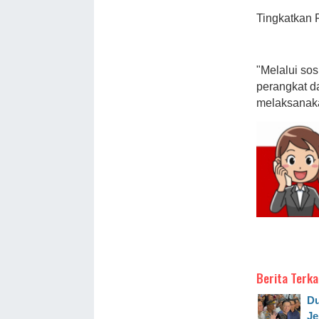
Tingkatkan 
"Melalui sos
perangkat d
melaksanaka
Berita Terka
Du
Je