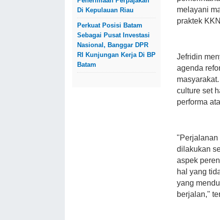
Penerimaan Perpajakan
melayani mas
Di Kepulauan Riau
praktek KKN,
Perkuat Posisi Batam
Sebagai Pusat Investasi
Nasional, Banggar DPR
RI Kunjungan Kerja Di BP
Jefridin men
Batam
agenda refo
masyarakat.
culture set
performa ata
"Perjalanan
dilakukan s
aspek pere
hal yang ti
yang menduk
berjalan," t