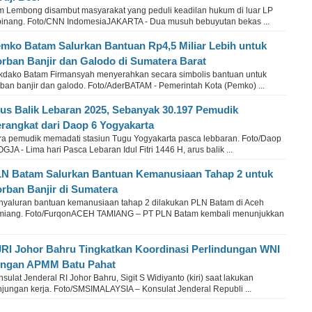
m Lembong disambut masyarakat yang peduli keadilan hukum di luar LP
pinang. Foto/CNN IndomesiaJAKARTA - Dua musuh bebuyutan bekas ...
mko Batam Salurkan Bantuan Rp4,5 Miliar Lebih untuk
rban Banjir dan Galodo di Sumatera Barat
kdako Batam Firmansyah menyerahkan secara simbolis bantuan untuk
rban banjir dan galodo. Foto/AderBATAM - Pemerintah Kota (Pemko) ...
us Balik Lebaran 2025, Sebanyak 30.197 Pemudik
rangkat dari Daop 6 Yogyakarta
ra pemudik memadati stasiun Tugu Yogyakarta pasca lebbaran. Foto/Daop
GJA - Lima hari Pasca Lebaran Idul Fitri 1446 H, arus balik ...
N Batam Salurkan Bantuan Kemanusiaan Tahap 2 untuk
rban Banjir di Sumatera
nyaluran bantuan kemanusiaan tahap 2 dilakukan PLN Batam di Aceh
miang. Foto/FurqonACEH TAMIANG – PT PLN Batam kembali menunjukkan
RI Johor Bahru Tingkatkan Koordinasi Perlindungan WNI
ngan APMM Batu Pahat
sulat Jenderal RI Johor Bahru, Sigit S Widiyanto (kiri) saat lakukan
njungan kerja. Foto/SMSIMALAYSIA – Konsulat Jenderal Republi ...