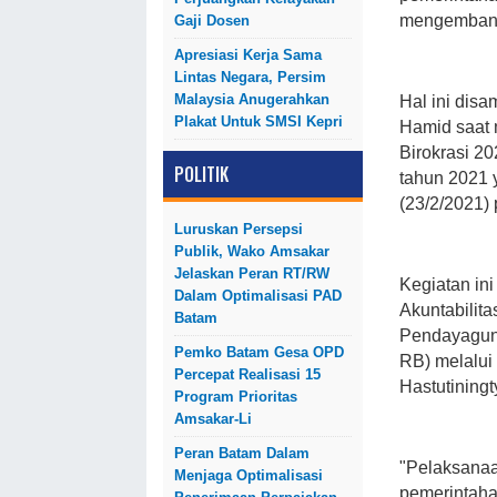
mengemban 
Gaji Dosen
Apresiasi Kerja Sama
Lintas Negara, Persim
Malaysia Anugerahkan
Hal ini disa
Plakat Untuk SMSI Kepri
Hamid saat 
Birokrasi 2
POLITIK
tahun 2021 
(23/2/2021) 
Luruskan Persepsi
Publik, Wako Amsakar
Jelaskan Peran RT/RW
Kegiatan ini
Dalam Optimalisasi PAD
Akuntabilit
Batam
Pendayaguna
Pemko Batam Gesa OPD
RB) melalui 
Percepat Realisasi 15
Hastutining
Program Prioritas
Amsakar-Li
Peran Batam Dalam
"Pelaksanaa
Menjaga Optimalisasi
pemerintaha