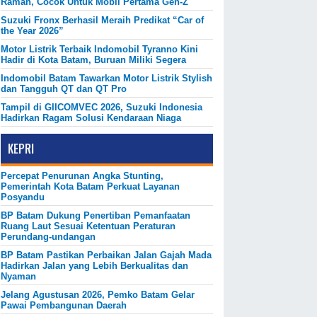
Ramah, Cocok Untuk Mobil Pertama Gen-Z
Suzuki Fronx Berhasil Meraih Predikat “Car of
the Year 2026”
Motor Listrik Terbaik Indomobil Tyranno Kini
Hadir di Kota Batam, Buruan Miliki Segera
Indomobil Batam Tawarkan Motor Listrik Stylish
dan Tangguh QT dan QT Pro
Tampil di GIICOMVEC 2026, Suzuki Indonesia
Hadirkan Ragam Solusi Kendaraan Niaga
KEPRI
Percepat Penurunan Angka Stunting,
Pemerintah Kota Batam Perkuat Layanan
Posyandu
BP Batam Dukung Penertiban Pemanfaatan
Ruang Laut Sesuai Ketentuan Peraturan
Perundang-undangan
BP Batam Pastikan Perbaikan Jalan Gajah Mada
Hadirkan Jalan yang Lebih Berkualitas dan
Nyaman
Jelang Agustusan 2026, Pemko Batam Gelar
Pawai Pembangunan Daerah