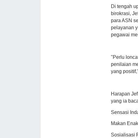
Di tengah u
birokrasi, J
para ASN seb
pelayanan y
pegawai mer
"Perlu lonca
penilaian m
yang positif,
Harapan Jefr
yang ia bac
Sensasi Ind
Makan Enak
Sosialisasi