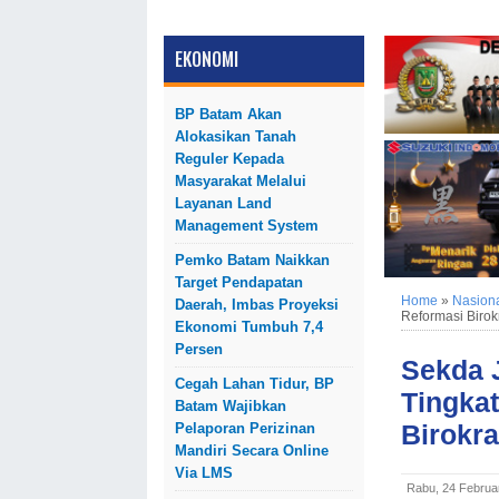
EKONOMI
BP Batam Akan
Alokasikan Tanah
Reguler Kepada
Masyarakat Melalui
Layanan Land
Management System
Pemko Batam Naikkan
Target Pendapatan
Home
»
Nasion
Daerah, Imbas Proyeksi
Reformasi Birok
Ekonomi Tumbuh 7,4
Persen
Sekda 
Cegah Lahan Tidur, BP
Tingka
Batam Wajibkan
Birokra
Pelaporan Perizinan
Mandiri Secara Online
Via LMS
Rabu, 24 Februa