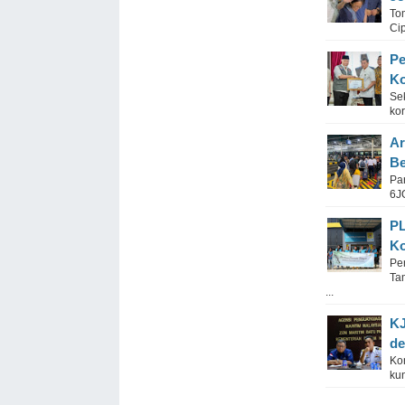
To
Ci
Pe
Ko
Se
ko
Ar
Be
Pa
6JO
PL
Ko
Pe
Ta
...
KJ
de
Kon
ku