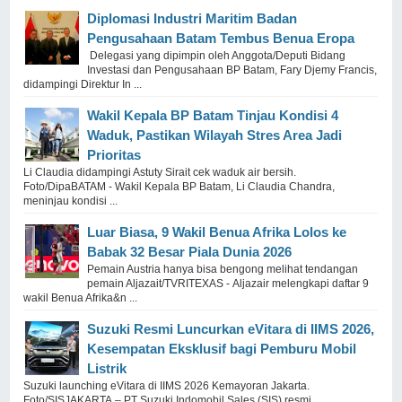
Diplomasi Industri Maritim Badan
Pengusahaan Batam Tembus Benua Eropa
Delegasi yang dipimpin oleh Anggota/Deputi Bidang
Investasi dan Pengusahaan BP Batam, Fary Djemy Francis,
didampingi Direktur In ...
Wakil Kepala BP Batam Tinjau Kondisi 4
Waduk, Pastikan Wilayah Stres Area Jadi
Prioritas
Li Claudia didampingi Astuty Sirait cek waduk air bersih.
Foto/DipaBATAM - Wakil Kepala BP Batam, Li Claudia Chandra,
meninjau kondisi ...
Luar Biasa, 9 Wakil Benua Afrika Lolos ke
Babak 32 Besar Piala Dunia 2026
Pemain Austria hanya bisa bengong melihat tendangan
pemain Aljazait/TVRITEXAS - Aljazair melengkapi daftar 9
wakil Benua Afrika&n ...
Suzuki Resmi Luncurkan eVitara di IIMS 2026,
Kesempatan Eksklusif bagi Pemburu Mobil
Listrik
Suzuki launching eVitara di IIMS 2026 Kemayoran Jakarta.
Foto/SISJAKARTA – PT Suzuki Indomobil Sales (SIS) resmi