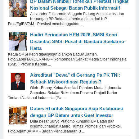
BP Batam Kembali Torehkan Prestasi Tingkat
Nasional Sebagai Badan Publik Informatif
Alexander Zulkarnain, Anggota Bidang Administrasi dan
Keuangan BP Batam menerima piala dari KIP.
Foto/EgiBATAM - Prestasi membanggakan ...
Hadiri Peringatan HPN 2026, SMSI Kepri
Disambut SMSI Pusat di Bandara Soekarno-
Hatta
Ketua SMSI Kepri dipakaikan blankon Baduy Banten.
Foto/ZaburTANGERANG – Rombongan Serikat Media Siber Indonesia
(SMSI) Provinsi Kepula ...
Akreditasi "Dewa" di Gerbang Pa PK TNI:
Sebuah Miskoordinasi Regulasi?
Oleh : Benny, Ketua Asosiasi Planters Muda Indonesia
Sumatera SelatanRekrutmen Perwira Prajurit Karier
Tentara Nasional Indonesia (Pa ...
Dubes RI untuk Singapura Siap Kolaborasi
dengan BP Batam untuk Gaet Investor
Duta besar Suryo Pratomo kunjungi BP Batan dan
disqmbut hangat Kabiro Humas Promosi dan Protokol.
Foto/AgamBATAM - Badan Pengusahaan B ...