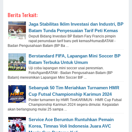
Berita Terkait:
Jaga Stabilitas Iklim Investasi dan Industri, BP
Batam Tunda Penyesuaian Tarif Peti Kemas
Deputi Bidang Investasi BP Batam Fary Francis pimpin
rapat penundaan tarif baru peti kemas/HumasBATAM -
Badan Pengusahaan Batam (BP Ba ...
Berstandard FIFA, Lapangan Mini Soccer BP
Batam Terbuka Untuk Umum
Uji coba lapangan mini soccer usai peresmian.
Foto/Agam⁠BATAM - Badan Pengusahaan Batam (BP
Batam) meresmikan Lapangan Mini Soccer BIF ...
Sebanyak 50 Tim Meriahkan Turnamen HMR
Cup Futsal Championship Karimun 2024
Poster turnamen by HMR TimKARIMUN - HMR Cup Futsal
Championship Karimun 2024 segera dimulai. Kegaiatan
akan berlangsung mulai 25 sampa ...
Service Ace Beruntun Runtuhkan Pemain
Korea, Timnas Voli Indonesia Juara AVC