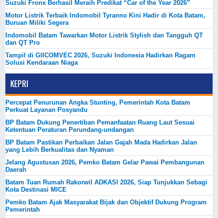
Suzuki Fronx Berhasil Meraih Predikat “Car of the Year 2026”
Motor Listrik Terbaik Indomobil Tyranno Kini Hadir di Kota Batam,
Buruan Miliki Segera
Indomobil Batam Tawarkan Motor Listrik Stylish dan Tangguh QT
dan QT Pro
Tampil di GIICOMVEC 2026, Suzuki Indonesia Hadirkan Ragam
Solusi Kendaraan Niaga
KEPRI
Percepat Penurunan Angka Stunting, Pemerintah Kota Batam
Perkuat Layanan Posyandu
BP Batam Dukung Penertiban Pemanfaatan Ruang Laut Sesuai
Ketentuan Peraturan Perundang-undangan
BP Batam Pastikan Perbaikan Jalan Gajah Mada Hadirkan Jalan
yang Lebih Berkualitas dan Nyaman
Jelang Agustusan 2026, Pemko Batam Gelar Pawai Pembangunan
Daerah
Batam Tuan Rumah Rakorwil ADKASI 2026, Siap Tunjukkan Sebagi
Kota Destinasi MICE
Pemko Batam Ajak Masyarakat Bijak dan Objektif Dukung Program
Pemerintah