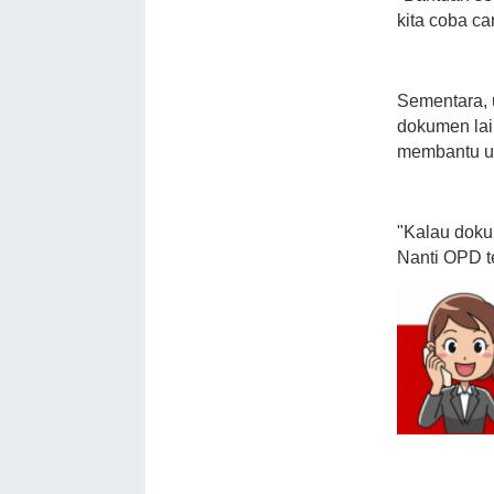
kita coba ca
Sementara, 
dokumen la
membantu un
"Kalau doku
Nanti OPD te