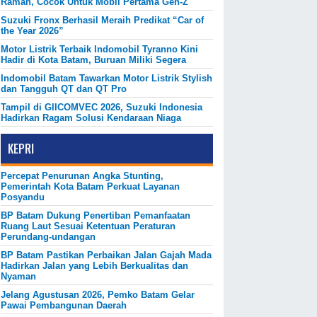
Ramah, Cocok Untuk Mobil Pertama Gen-Z
Suzuki Fronx Berhasil Meraih Predikat “Car of
the Year 2026”
Motor Listrik Terbaik Indomobil Tyranno Kini
Hadir di Kota Batam, Buruan Miliki Segera
Indomobil Batam Tawarkan Motor Listrik Stylish
dan Tangguh QT dan QT Pro
Tampil di GIICOMVEC 2026, Suzuki Indonesia
Hadirkan Ragam Solusi Kendaraan Niaga
KEPRI
Percepat Penurunan Angka Stunting,
Pemerintah Kota Batam Perkuat Layanan
Posyandu
BP Batam Dukung Penertiban Pemanfaatan
Ruang Laut Sesuai Ketentuan Peraturan
Perundang-undangan
BP Batam Pastikan Perbaikan Jalan Gajah Mada
Hadirkan Jalan yang Lebih Berkualitas dan
Nyaman
Jelang Agustusan 2026, Pemko Batam Gelar
Pawai Pembangunan Daerah