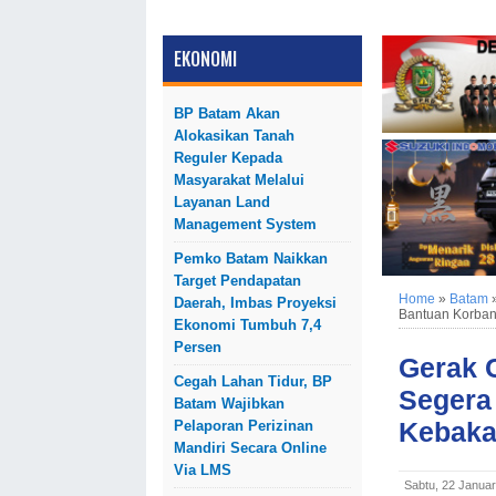
EKONOMI
BP Batam Akan
Alokasikan Tanah
Reguler Kepada
Masyarakat Melalui
Layanan Land
Management System
Pemko Batam Naikkan
Target Pendapatan
Home
»
Batam
Daerah, Imbas Proyeksi
Bantuan Korban
Ekonomi Tumbuh 7,4
Persen
Gerak 
Cegah Lahan Tidur, BP
Segera
Batam Wajibkan
Kebaka
Pelaporan Perizinan
Mandiri Secara Online
Via LMS
Sabtu, 22 Januar