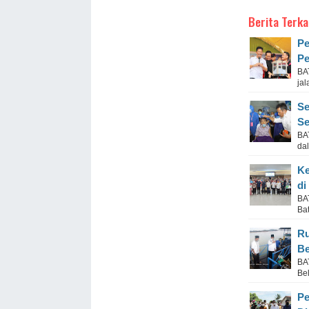
Berita Terka
Pe
Pe
BA
ja
Se
Se
BA
da
Ke
di
BA
Ba
Ru
Be
BA
Bel
Pe