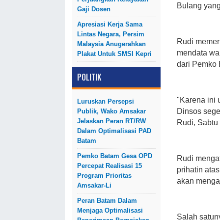
Bulang yang
Gaji Dosen
Apresiasi Kerja Sama
Lintas Negara, Persim
Rudi memeri
Malaysia Anugerahkan
mendata war
Plakat Untuk SMSI Kepri
dari Pemko 
POLITIK
"Karena ini 
Luruskan Persepsi
Dinsos sege
Publik, Wako Amsakar
Jelaskan Peran RT/RW
Rudi, Sabtu 
Dalam Optimalisasi PAD
Batam
Pemko Batam Gesa OPD
Rudi mengat
Percepat Realisasi 15
prihatin at
Program Prioritas
akan mengaj
Amsakar-Li
Peran Batam Dalam
Menjaga Optimalisasi
Salah satun