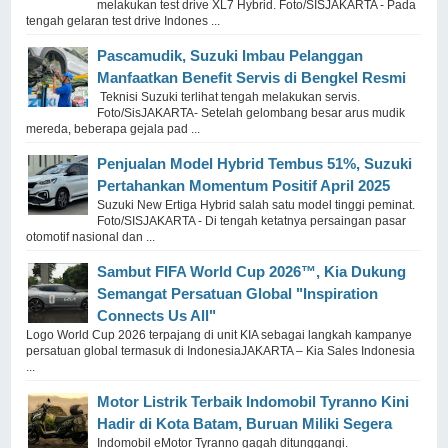
melakukan test drive XL7 Hybrid. Foto/SISJAKARTA - Pada
tengah gelaran test drive Indones ...
Pascamudik, Suzuki Imbau Pelanggan
Manfaatkan Benefit Servis di Bengkel Resmi
Teknisi Suzuki terlihat tengah melakukan servis.
Foto/SisJAKARTA- Setelah gelombang besar arus mudik
mereda, beberapa gejala pad ...
Penjualan Model Hybrid Tembus 51%, Suzuki
Pertahankan Momentum Positif April 2025
Suzuki New Ertiga Hybrid salah satu model tinggi peminat.
Foto/SISJAKARTA - Di tengah ketatnya persaingan pasar
otomotif nasional dan ...
Sambut FIFA World Cup 2026™, Kia Dukung
Semangat Persatuan Global "Inspiration
Connects Us All"
Logo World Cup 2026 terpajang di unit KIA sebagai langkah kampanye
persatuan global termasuk di IndonesiaJAKARTA – Kia Sales Indonesia
...
Motor Listrik Terbaik Indomobil Tyranno Kini
Hadir di Kota Batam, Buruan Miliki Segera
Indomobil eMotor Tyranno gagah ditunggangi.