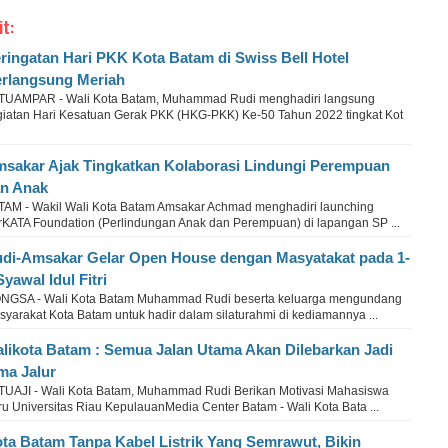
it:
ringatan Hari PKK Kota Batam di Swiss Bell Hotel
rlangsung Meriah
TUAMPAR - Wali Kota Batam, Muhammad Rudi menghadiri langsung
giatan Hari Kesatuan Gerak PKK (HKG-PKK) Ke-50 Tahun 2022 tingkat Kot
sakar Ajak Tingkatkan Kolaborasi Lindungi Perempuan
n Anak
TAM - Wakil Wali Kota Batam Amsakar Achmad menghadiri launching
rKATA Foundation (Perlindungan Anak dan Perempuan) di lapangan SP ...
di-Amsakar Gelar Open House dengan Masyatakat pada 1-
Syawal Idul Fitri
NGSA - Wali Kota Batam Muhammad Rudi beserta keluarga mengundang
yarakat Kota Batam untuk hadir dalam silaturahmi di kediamannya ...
likota Batam : Semua Jalan Utama Akan Dilebarkan Jadi
ma Jalur
TUAJI - Wali Kota Batam, Muhammad Rudi Berikan Motivasi Mahasiswa
u Universitas Riau KepulauanMedia Center Batam - Wali Kota Bata ...
ta Batam Tanpa Kabel Listrik Yang Semrawut, Bikin