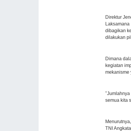
Direktur Je
Laksamana 
dibagikan k
dilakukan pi
Dimana dal
kegiatan im
mekanisme y
"Jumlahnya s
semua kita 
Menurutnya,
TNI Angkata