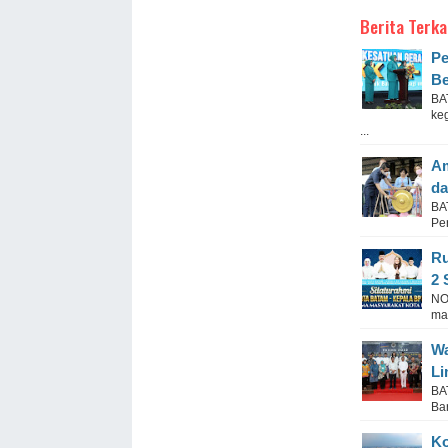
Berita Terka
Pe
Be
BA
ke
...
Am
da
BA
Pe
Ru
2 
NO
mas
Wa
Li
BA
Bar
Ko