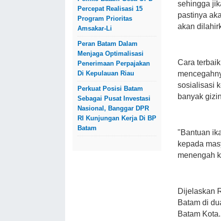
sehingga ji
Percepat Realisasi 15
pastinya ak
Program Prioritas
akan dilahir
Amsakar-Li
Peran Batam Dalam
Menjaga Optimalisasi
Cara terbai
Penerimaan Perpajakan
Di Kepulauan Riau
mencegahny
sosialisasi
Perkuat Posisi Batam
banyak gizi
Sebagai Pusat Investasi
Nasional, Banggar DPR
RI Kunjungan Kerja Di BP
Batam
"Bantuan ik
kepada mas
menengah ke
Dijelaskan 
Batam di d
Batam Kota