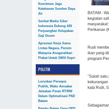
Komitmen Jaga
Ketahanan Sumber Daya
BATAM - Wa
Air
kegiatan sa
Serikat Media Siber
masyarakat 
Indonesia Dukung ADI
Perikanan (
Perjuangkan Kelayakan
Gaji Dosen
Apresiasi Kerja Sama
Rudi member
Lintas Negara, Persim
ikan yang d
Malaysia Anugerahkan
Plakat Untuk SMSI Kepri
program Pem
POLITIK
"Salah satu
Luruskan Persepsi
kekurangan g
Publik, Wako Amsakar
kata Rudi, S
Jelaskan Peran RT/RW
Dalam Optimalisasi PAD
Batam
Sebagaimana
Pemko Batam Gesa OPD