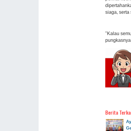
dipertahank
siaga, sert
"Kalau semu
pungkasnya
Berita Terka
Ay
Ge