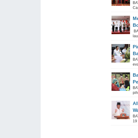
BA
Ca
Me
Bo
BA
lau
Pi
Ba
BA
ev
Ba
Pe
BA
pih
Al
Wa
BA
19 