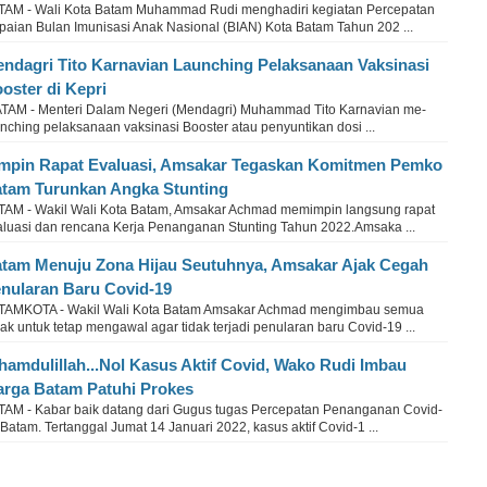
TAM - Wali Kota Batam Muhammad Rudi menghadiri kegiatan Percepatan
paian Bulan Imunisasi Anak Nasional (BIAN) Kota Batam Tahun 202 ...
ndagri Tito Karnavian Launching Pelaksanaan Vaksinasi
oster di Kepri
TAM - Menteri Dalam Negeri (Mendagri) Muhammad Tito Karnavian me-
nching pelaksanaan vaksinasi Booster atau penyuntikan dosi ...
mpin Rapat Evaluasi, Amsakar Tegaskan Komitmen Pemko
tam Turunkan Angka Stunting
TAM - Wakil Wali Kota Batam, Amsakar Achmad memimpin langsung rapat
aluasi dan rencana Kerja Penanganan Stunting Tahun 2022.Amsaka ...
tam Menuju Zona Hijau Seutuhnya, Amsakar Ajak Cegah
nularan Baru Covid-19
TAMKOTA - Wakil Wali Kota Batam Amsakar Achmad mengimbau semua
ak untuk tetap mengawal agar tidak terjadi penularan baru Covid-19 ...
hamdulillah...Nol Kasus Aktif Covid, Wako Rudi Imbau
rga Batam Patuhi Prokes
TAM - Kabar baik datang dari Gugus tugas Percepatan Penanganan Covid-
Batam. Tertanggal Jumat 14 Januari 2022, kasus aktif Covid-1 ...