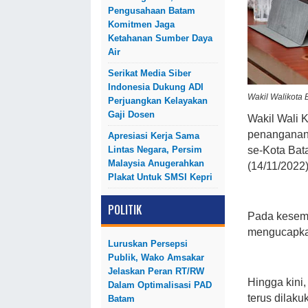
Pengusahaan Batam
Komitmen Jaga
Ketahanan Sumber Daya
Air
Serikat Media Siber
Indonesia Dukung ADI
Wakil Walikota 
Perjuangkan Kelayakan
Gaji Dosen
Wakil Wali 
penanganan 
Apresiasi Kerja Sama
Lintas Negara, Persim
se-Kota Bat
Malaysia Anugerahkan
(14/11/2022)
Plakat Untuk SMSI Kepri
POLITIK
Pada kesemp
mengucapkan
Luruskan Persepsi
Publik, Wako Amsakar
Jelaskan Peran RT/RW
Hingga kini
Dalam Optimalisasi PAD
terus dilaku
Batam