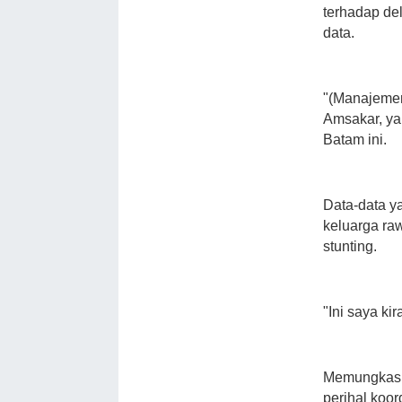
terhadap de
data.
"(Manajemen 
Amsakar, ya
Batam ini.
Data-data ya
keluarga ra
stunting.
"Ini saya ki
Memungkasi
perihal koor