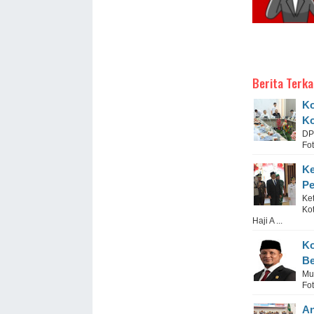
Berita Terka
Ko
Ko
DP
Fot
Ke
Pe
Ke
Ko
Haji A ...
Ko
Be
Mu
Fo
An