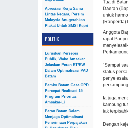
Tua di Bata
Daerah (Ba
Apresiasi Kerja Sama
Lintas Negara, Persim
untuk harmo
Malaysia Anugerahkan
(Ranperda) 
Plakat Untuk SMSI Kepri
Anggota Ba
POLITIK
rapat Pari
menyelesaik
Perkampunga
Luruskan Persepsi
Publik, Wako Amsakar
"Sampai saa
Jelaskan Peran RT/RW
Dalam Optimalisasi PAD
status perk
Batam
penyelesaia
perkampungan
Pemko Batam Gesa OPD
Percepat Realisasi 15
Program Prioritas
Ia juga men
Amsakar-Li
kampung tua
tak terpisa
Peran Batam Dalam
Menjaga Optimalisasi
Penerimaan Perpajakan
Dengan keje