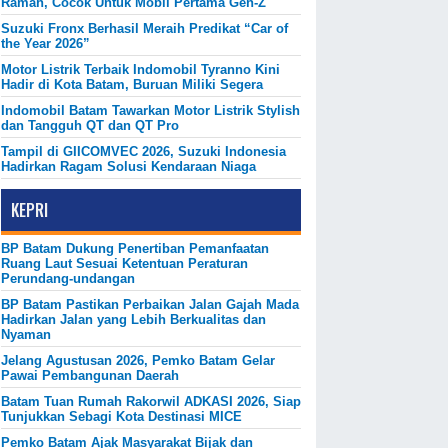
Ramah, Cocok Untuk Mobil Pertama Gen-Z
Suzuki Fronx Berhasil Meraih Predikat “Car of
the Year 2026”
Motor Listrik Terbaik Indomobil Tyranno Kini
Hadir di Kota Batam, Buruan Miliki Segera
Indomobil Batam Tawarkan Motor Listrik Stylish
dan Tangguh QT dan QT Pro
Tampil di GIICOMVEC 2026, Suzuki Indonesia
Hadirkan Ragam Solusi Kendaraan Niaga
KEPRI
BP Batam Dukung Penertiban Pemanfaatan
Ruang Laut Sesuai Ketentuan Peraturan
Perundang-undangan
BP Batam Pastikan Perbaikan Jalan Gajah Mada
Hadirkan Jalan yang Lebih Berkualitas dan
Nyaman
Jelang Agustusan 2026, Pemko Batam Gelar
Pawai Pembangunan Daerah
Batam Tuan Rumah Rakorwil ADKASI 2026, Siap
Tunjukkan Sebagi Kota Destinasi MICE
Pemko Batam Ajak Masyarakat Bijak dan