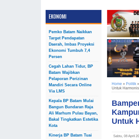
EKONOMI
Pemko Batam Naikkan
Target Pendapatan
Daerah, Imbas Proyeksi
Ekonomi Tumbuh 7,4
Persen
Cegah Lahan Tidur, BP
Batam Wajibkan
Pelaporan Perizinan
Home
»
Politik
Mandiri Secara Online
Untuk Harmonis
Via LMS
Kepala BP Batam Mulai
Bamper
Bangun Bundaran Raja
Kampun
Ali Marhum Pulau Bayan,
Untuk 
Bakal Tingkatkan Estetika
Kota
Kinerja BP Batam Tuai
Sabtu, 08 April 