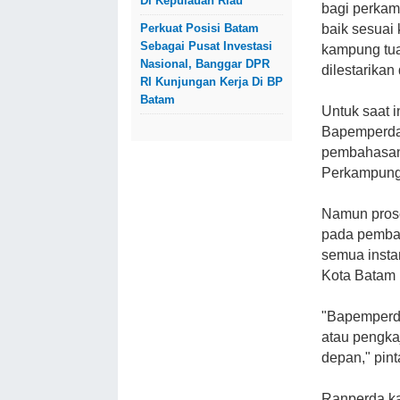
Di Kepulauan Riau
bagi perkam
baik sesuai
Perkuat Posisi Batam
Sebagai Pusat Investasi
k
ampung tua
Nasional, Banggar DPR
dilestarikan
RI Kunjungan Kerja Di BP
Batam
Untuk saat 
Bapemperda
pembahasan 
Perkampung
Namun prose
pada pemba
semua insta
Kota Batam 
"Bapemperd
atau pengka
depan," pinta
Ranperda ka