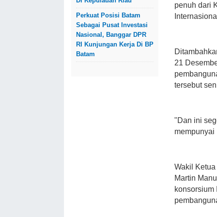
Di Kepulauan Riau
penuh dari
Perkuat Posisi Batam
Internasion
Sebagai Pusat Investasi
Nasional, Banggar DPR
RI Kunjungan Kerja Di BP
Ditambahka
Batam
21 Desember
pembangunan
tersebut seni
"Dan ini seg
mempunyai b
Wakil Ketua
Martin Man
konsorsium 
pembangunan 