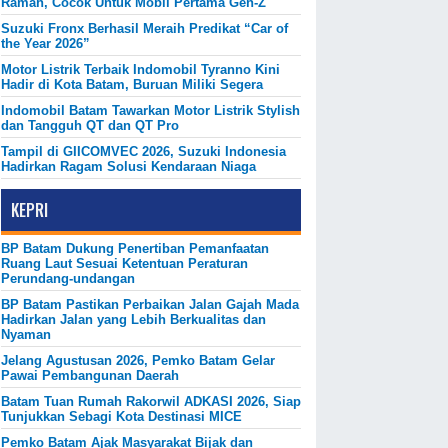
Ramah, Cocok Untuk Mobil Pertama Gen-Z
Suzuki Fronx Berhasil Meraih Predikat “Car of
the Year 2026”
Motor Listrik Terbaik Indomobil Tyranno Kini
Hadir di Kota Batam, Buruan Miliki Segera
Indomobil Batam Tawarkan Motor Listrik Stylish
dan Tangguh QT dan QT Pro
Tampil di GIICOMVEC 2026, Suzuki Indonesia
Hadirkan Ragam Solusi Kendaraan Niaga
KEPRI
BP Batam Dukung Penertiban Pemanfaatan
Ruang Laut Sesuai Ketentuan Peraturan
Perundang-undangan
BP Batam Pastikan Perbaikan Jalan Gajah Mada
Hadirkan Jalan yang Lebih Berkualitas dan
Nyaman
Jelang Agustusan 2026, Pemko Batam Gelar
Pawai Pembangunan Daerah
Batam Tuan Rumah Rakorwil ADKASI 2026, Siap
Tunjukkan Sebagi Kota Destinasi MICE
Pemko Batam Ajak Masyarakat Bijak dan