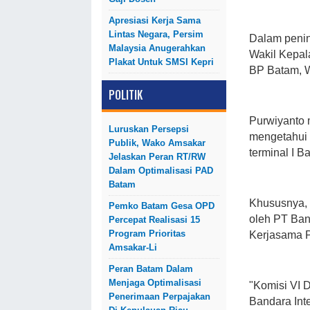
Apresiasi Kerja Sama
Lintas Negara, Persim
Dalam penin
Malaysia Anugerahkan
Wakil Kepal
Plakat Untuk SMSI Kepri
BP Batam, W
POLITIK
Purwiyanto 
Luruskan Persepsi
mengetahui r
Publik, Wako Amsakar
terminal I 
Jelaskan Peran RT/RW
Dalam Optimalisasi PAD
Batam
Khususnya,
Pemko Batam Gesa OPD
oleh PT Ban
Percepat Realisasi 15
Program Prioritas
Kerjasama 
Amsakar-Li
Peran Batam Dalam
Menjaga Optimalisasi
"Komisi VI 
Penerimaan Perpajakan
Bandara Int