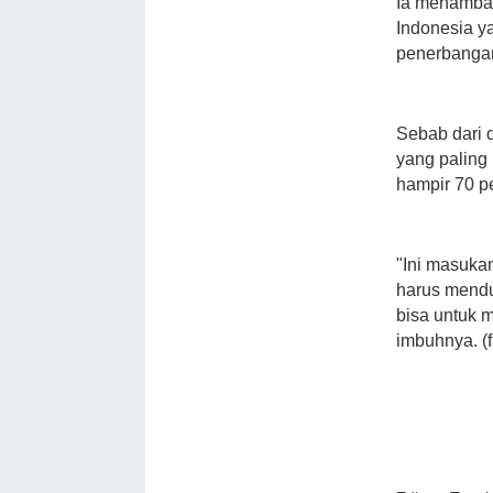
Ia menamba
Indonesia 
penerbangan
Sebab dari 
yang palin
hampir 70 p
"Ini masuka
harus mendu
bisa untuk m
imbuhnya. (f