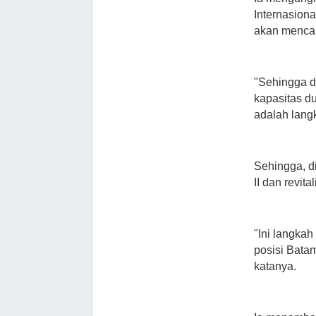
Internasion
akan mencap
"Sehingga 
kapasitas du
adalah lang
Sehingga, d
II dan revita
"Ini langka
posisi Bata
katanya.