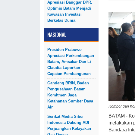
Apresiasi Banggar DPR,
Optimis Batam Menjadi
Kawasan Investasi
Berkelas Dunia
NASIONAL
Presiden Prabowo
Apresiasi Perkembangan
Batam, Amsakar Dan Li
Claudia Laporkan
Capaian Pembangunan
Gandeng BRIN, Badan
Pengusahaan Batam
Komitmen Jaga
Ketahanan Sumber Daya
Rombongan Komi
Air
BATAM - Kom
Serikat Media Siber
Indonesia Dukung ADI
melakukan p
Perjuangkan Kelayakan
Bandara Int
Gaji Dosen