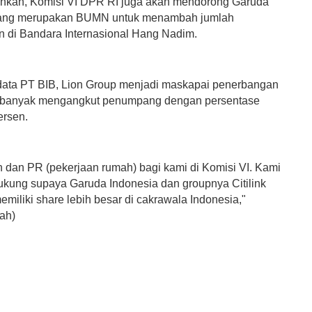
hkan, Komisi VI DPR RI juga akan mendorong Garuda
yang merupakan BUMN untuk menambah jumlah
 di Bandara Internasional Hang Nadim.
data PT BIB, Lion Group menjadi maskapai penerbangan
g banyak mengangkut penumpang dengan persentase
ersen.
n dan PR (pekerjaan rumah) bagi kami di Komisi VI. Kami
kung supaya Garuda Indonesia dan groupnya Citilink
emiliki share lebih besar di cakrawala Indonesia,"
ah)