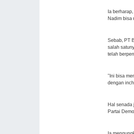
Ia berharap
Nadim bisa 
Sebab, PT B
salah satuny
telah berp
"Ini bisa m
dengan inch
Hal senada 
Partai Demo
Ia mengungk