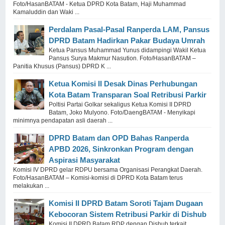
Foto/HasanBATAM - Ketua DPRD Kota Batam, Haji Muhammad
Kamaluddin dan Waki ...
Perdalam Pasal-Pasal Ranperda LAM, Pansus
DPRD Batam Hadirkan Pakar Budaya Umrah
Ketua Pansus Muhammad Yunus didampingi Wakil Ketua
Pansus Surya Makmur Nasution. Foto/HasanBATAM –
Panitia Khusus (Pansus) DPRD K ...
Ketua Komisi II Desak Dinas Perhubungan
Kota Batam Transparan Soal Retribusi Parkir
Poltisi Partai Golkar sekaligus Ketua Komisi II DPRD
Batam, Joko Mulyono. Foto/DaengBATAM - Menyikapi
minimnya pendapatan asli daerah ...
DPRD Batam dan OPD Bahas Ranperda
APBD 2026, Sinkronkan Program dengan
Aspirasi Masyarakat
Komisi IV DPRD gelar RDPU bersama Organisasi Perangkat Daerah.
Foto/HasanBATAM – Komisi-komisi di DPRD Kota Batam terus
melakukan ...
Komisi II DPRD Batam Soroti Tajam Dugaan
Kebocoran Sistem Retribusi Parkir di Dishub
Komisi II DPRD Batam RDP dengan Dishub terkait