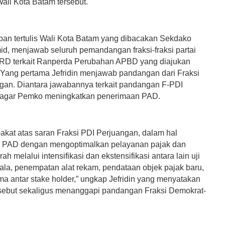
ali Kota Batam tersebut.
an tertulis Wali Kota Batam yang dibacakan Sekdako
mid, menjawab seluruh pemandangan fraksi-fraksi partai
DPRD terkait Ranperda Perubahan APBD yang diajukan
 Yang pertama Jefridin menjawab pandangan dari Fraksi
gan. Diantara jawabannya terkait pandangan F-PDI
 agar Pemko meningkatkan penerimaan PAD.
kat atas saran Fraksi PDI Perjuangan, dalam hal
n PAD dengan mengoptimalkan pelayanan pajak dan
rah melalui intensifikasi dan ekstensifikasi antara lain uji
kala, penempatan alat rekam, pendataan objek pajak baru,
ma antar stake holder,” ungkap Jefridin yang menyatakan
sebut sekaligus menanggapi pandangan Fraksi Demokrat-