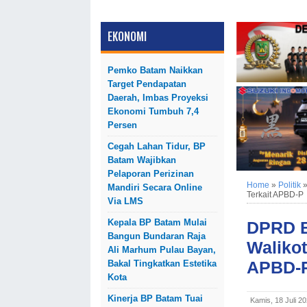
EKONOMI
Pemko Batam Naikkan
Target Pendapatan
Daerah, Imbas Proyeksi
Ekonomi Tumbuh 7,4
Persen
Cegah Lahan Tidur, BP
Batam Wajibkan
Pelaporan Perizinan
Home
»
Politik
Mandiri Secara Online
Terkait APBD-P
Via LMS
Kepala BP Batam Mulai
DPRD B
Bangun Bundaran Raja
Walikot
Ali Marhum Pulau Bayan,
APBD-
Bakal Tingkatkan Estetika
Kota
Kinerja BP Batam Tuai
Kamis, 18 Juli 2