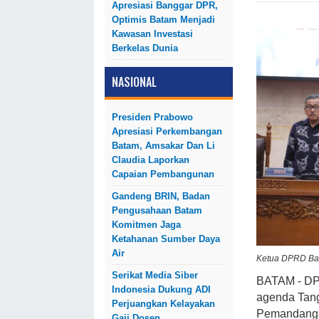
Apresiasi Banggar DPR,
Optimis Batam Menjadi
Kawasan Investasi
Berkelas Dunia
NASIONAL
Presiden Prabowo
Apresiasi Perkembangan
Batam, Amsakar Dan Li
Claudia Laporkan
Capaian Pembangunan
Gandeng BRIN, Badan
Pengusahaan Batam
Komitmen Jaga
Ketahanan Sumber Daya
Air
Ketua DPRD Bat
Serikat Media Siber
BATAM - DP
Indonesia Dukung ADI
agenda Tang
Perjuangkan Kelayakan
Pemandanga
Gaji Dosen