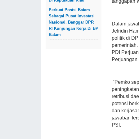
Di Kepulauan Riau
tanggapan W
Perkuat Posisi Batam
Sebagai Pusat Investasi
Nasional, Banggar DPR
Dalam jawab
RI Kunjungan Kerja Di BP
Jefridin Ha
Batam
politik di 
pemerintah.
PDI Perjuan
Perjuangan
“Pemko sepa
peningkata
retribusi dae
potensi ber
dan kerjasa
jawaban ter
PSI.