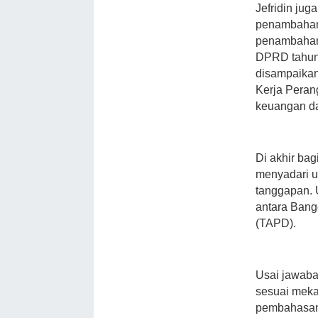
Jefridin ju
penambahan 
penambahan 
DPRD tahun
disampaikan
Kerja Pera
keuangan da
Di akhir ba
menyadari 
tanggapan. 
antara Ban
(TAPD).
Usai jawaba
sesuai meka
pembahasann