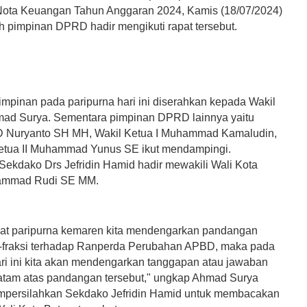
ota Keuangan Tahun Anggaran 2024, Kamis (18/07/2024)
uh pimpinan DPRD hadir mengikuti rapat tersebut.
impinan pada paripurna hari ini diserahkan kepada Wakil
hmad Surya. Sementara pimpinan DPRD lainnya yaitu
 Nuryanto SH MH, Wakil Ketua I Muhammad Kamaludin,
etua II Muhammad Yunus SE ikut mendampingi.
ekdako Drs Jefridin Hamid hadir mewakili Wali Kota
ammad Rudi SE MM.
pat paripurna kemaren kita mendengarkan pandangan
-fraksi terhadap Ranperda Perubahan APBD, maka pada
ari ini kita akan mendengarkan tanggapan atau jawaban
atam atas pandangan tersebut," ungkap Ahmad Surya
persilahkan Sekdako Jefridin Hamid untuk membacakan