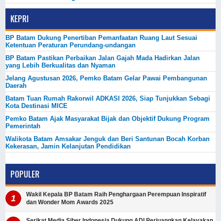
KEPRI
BP Batam Dukung Penertiban Pemanfaatan Ruang Laut Sesuai
Ketentuan Peraturan Perundang-undangan
BP Batam Pastikan Perbaikan Jalan Gajah Mada Hadirkan Jalan
yang Lebih Berkualitas dan Nyaman
Jelang Agustusan 2026, Pemko Batam Gelar Pawai Pembangunan
Daerah
Batam Tuan Rumah Rakorwil ADKASI 2026, Siap Tunjukkan Sebagi
Kota Destinasi MICE
Pemko Batam Ajak Masyarakat Bijak dan Objektif Dukung Program
Pemerintah
Walikota Batam Amsakar Jenguk dan Beri Santunan Bocah Korban
Kekerasan, Jamin Kelanjutan Pendidikan
POPULER
Wakil Kepala BP Batam Raih Penghargaan Perempuan Inspiratif
dan Wonder Mom Awards 2025
Serikat Media Siber Indonesia Dukung ADI Perjuangkan Kelayakan