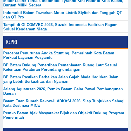
Motor Listrik Terbaik Indomobil Tyranno Kini Hadir di Kota Batam,
Buruan Miliki Segera
Indomobil Batam Tawarkan Motor Listrik Stylish dan Tangguh QT
dan QT Pro
Tampil di GIICOMVEC 2026, Suzuki Indonesia Hadirkan Ragam
Solusi Kendaraan Niaga
KEPRI
Percepat Penurunan Angka Stunting, Pemerintah Kota Batam
Perkuat Layanan Posyandu
BP Batam Dukung Penertiban Pemanfaatan Ruang Laut Sesuai
Ketentuan Peraturan Perundang-undangan
BP Batam Pastikan Perbaikan Jalan Gajah Mada Hadirkan Jalan
yang Lebih Berkualitas dan Nyaman
Jelang Agustusan 2026, Pemko Batam Gelar Pawai Pembangunan
Daerah
Batam Tuan Rumah Rakorwil ADKASI 2026, Siap Tunjukkan Sebagi
Kota Destinasi MICE
Pemko Batam Ajak Masyarakat Bijak dan Objektif Dukung Program
Pemerintah