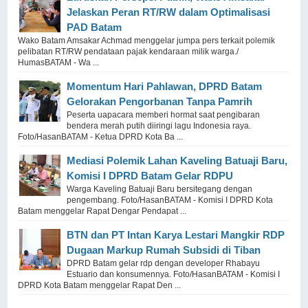
Jelaskan Peran RT/RW dalam Optimalisasi
PAD Batam
Wako Batam Amsakar Achmad menggelar jumpa pers terkait polemik
pelibatan RT/RW pendataan pajak kendaraan milik warga./
HumasBATAM - Wa ...
Momentum Hari Pahlawan, DPRD Batam
Gelorakan Pengorbanan Tanpa Pamrih
Peserta uapacara memberi hormat saat pengibaran
bendera merah putih diiringi lagu Indonesia raya.
Foto/HasanBATAM - Ketua DPRD Kota Ba ...
Mediasi Polemik Lahan Kaveling Batuaji Baru,
Komisi I DPRD Batam Gelar RDPU
Warga Kaveling Batuaji Baru bersitegang dengan
pengembang. Foto/HasanBATAM - Komisi I DPRD Kota
Batam menggelar Rapat Dengar Pendapat ...
BTN dan PT Intan Karya Lestari Mangkir RDP
Dugaan Markup Rumah Subsidi di Tiban
DPRD Batam gelar rdp dengan developer Rhabayu
Estuario dan konsumennya. Foto/HasanBATAM - Komisi I
DPRD Kota Batam menggelar Rapat Den ...