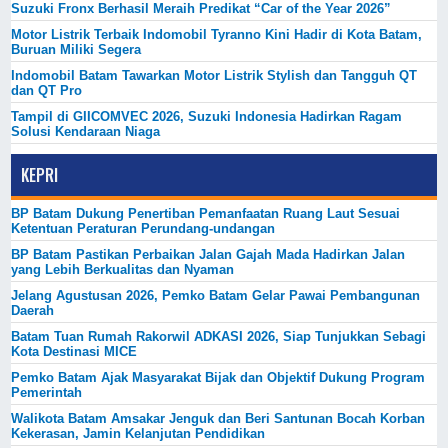
Suzuki Fronx Berhasil Meraih Predikat “Car of the Year 2026”
Motor Listrik Terbaik Indomobil Tyranno Kini Hadir di Kota Batam,
Buruan Miliki Segera
Indomobil Batam Tawarkan Motor Listrik Stylish dan Tangguh QT
dan QT Pro
Tampil di GIICOMVEC 2026, Suzuki Indonesia Hadirkan Ragam
Solusi Kendaraan Niaga
KEPRI
BP Batam Dukung Penertiban Pemanfaatan Ruang Laut Sesuai
Ketentuan Peraturan Perundang-undangan
BP Batam Pastikan Perbaikan Jalan Gajah Mada Hadirkan Jalan
yang Lebih Berkualitas dan Nyaman
Jelang Agustusan 2026, Pemko Batam Gelar Pawai Pembangunan
Daerah
Batam Tuan Rumah Rakorwil ADKASI 2026, Siap Tunjukkan Sebagi
Kota Destinasi MICE
Pemko Batam Ajak Masyarakat Bijak dan Objektif Dukung Program
Pemerintah
Walikota Batam Amsakar Jenguk dan Beri Santunan Bocah Korban
Kekerasan, Jamin Kelanjutan Pendidikan