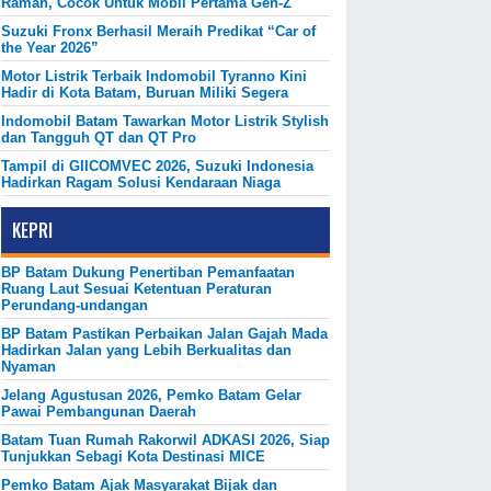
Ramah, Cocok Untuk Mobil Pertama Gen-Z
Suzuki Fronx Berhasil Meraih Predikat “Car of
the Year 2026”
Motor Listrik Terbaik Indomobil Tyranno Kini
Hadir di Kota Batam, Buruan Miliki Segera
Indomobil Batam Tawarkan Motor Listrik Stylish
dan Tangguh QT dan QT Pro
Tampil di GIICOMVEC 2026, Suzuki Indonesia
Hadirkan Ragam Solusi Kendaraan Niaga
KEPRI
BP Batam Dukung Penertiban Pemanfaatan
Ruang Laut Sesuai Ketentuan Peraturan
Perundang-undangan
BP Batam Pastikan Perbaikan Jalan Gajah Mada
Hadirkan Jalan yang Lebih Berkualitas dan
Nyaman
Jelang Agustusan 2026, Pemko Batam Gelar
Pawai Pembangunan Daerah
Batam Tuan Rumah Rakorwil ADKASI 2026, Siap
Tunjukkan Sebagi Kota Destinasi MICE
Pemko Batam Ajak Masyarakat Bijak dan