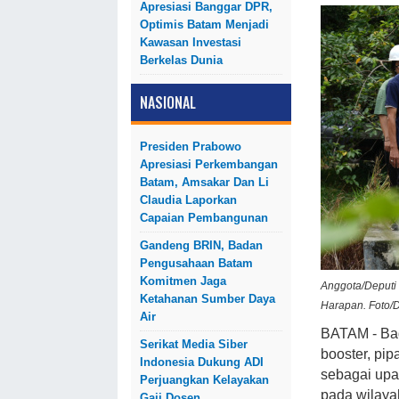
Apresiasi Banggar DPR,
Optimis Batam Menjadi
Kawasan Investasi
Berkelas Dunia
NASIONAL
Presiden Prabowo
Apresiasi Perkembangan
Batam, Amsakar Dan Li
Claudia Laporkan
Capaian Pembangunan
Gandeng BRIN, Badan
Pengusahaan Batam
Komitmen Jaga
Anggota/Deputi
Ketahanan Sumber Daya
Harapan. Foto/
Air
BATAM - Ba
Serikat Media Siber
booster, pip
Indonesia Dukung ADI
sebagai upa
Perjuangkan Kelayakan
pada wilayah
Gaji Dosen