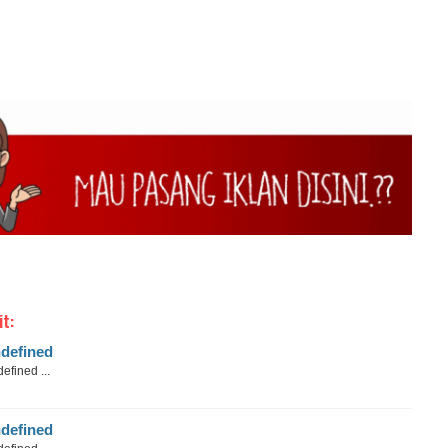
it:
defined
efined ...
defined