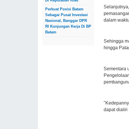
Di Kepulauan Riau
Selanjutnya
Perkuat Posisi Batam
pemasangan 
Sebagai Pusat Investasi
dalam waktu
Nasional, Banggar DPR
RI Kunjungan Kerja Di BP
Batam
Sehingga ma
hingga Patam
Sementara u
Pengelolaan 
pembangunan 
"Kedepannya
dapat dialiri 