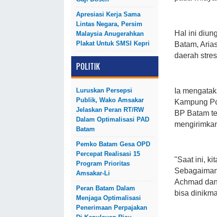
Apresiasi Kerja Sama
Lintas Negara, Persim
Hal ini diu
Malaysia Anugerahkan
Plakat Untuk SMSI Kepri
Batam, Aria
daerah stres
POLITIK
Ia mengataka
Luruskan Persepsi
Publik, Wako Amsakar
Kampung Pon
Jelaskan Peran RT/RW
BP Batam te
Dalam Optimalisasi PAD
mengirimkan
Batam
Pemko Batam Gesa OPD
Percepat Realisasi 15
"Saat ini, k
Program Prioritas
Sebagaimana
Amsakar-Li
Achmad dan 
Peran Batam Dalam
bisa dinikma
Menjaga Optimalisasi
Penerimaan Perpajakan