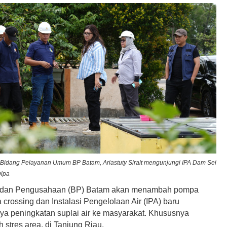
 Bidang Pelayanan Umum BP Batam, Ariastuty Sirait mengunjungi IPA Dam Sei
Dipa
dan Pengusahaan (BP) Batam akan menambah pompa
a crossing dan Instalasi Pengelolaan Air (IPA) baru
ya peningkatan suplai air ke masyarakat. Khususnya
 stres area, di Tanjung Riau.