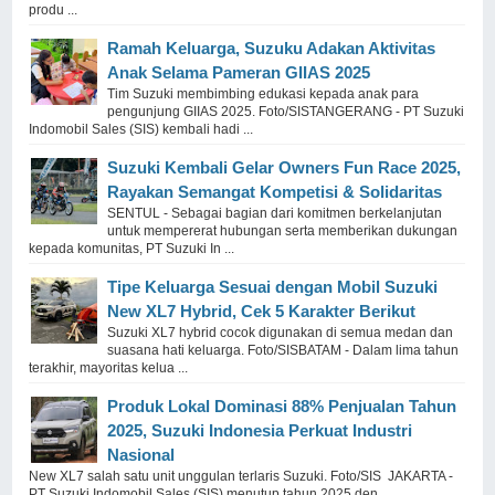
produ ...
Ramah Keluarga, Suzuku Adakan Aktivitas
Anak Selama Pameran GIIAS 2025
Tim Suzuki membimbing edukasi kepada anak para
pengunjung GIIAS 2025. Foto/SISTANGERANG - PT Suzuki
Indomobil Sales (SIS) kembali hadi ...
Suzuki Kembali Gelar Owners Fun Race 2025,
Rayakan Semangat Kompetisi & Solidaritas
SENTUL - Sebagai bagian dari komitmen berkelanjutan
untuk mempererat hubungan serta memberikan dukungan
kepada komunitas, PT Suzuki In ...
Tipe Keluarga Sesuai dengan Mobil Suzuki
New XL7 Hybrid, Cek 5 Karakter Berikut
Suzuki XL7 hybrid cocok digunakan di semua medan dan
suasana hati keluarga. Foto/SISBATAM - Dalam lima tahun
terakhir, mayoritas kelua ...
Produk Lokal Dominasi 88% Penjualan Tahun
2025, Suzuki Indonesia Perkuat Industri
Nasional
New XL7 salah satu unit unggulan terlaris Suzuki. Foto/SIS JAKARTA -
PT Suzuki Indomobil Sales (SIS) menutup tahun 2025 den ...