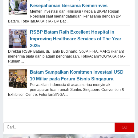
Kesepahaman Bersama Kemerinves
Menteri Investasi dan Hilirisasi / Kepala BKPM Rosan
Roeslani saat menandatangani kerjasama dengan BP
Batam. Foto/TariJAKARTA - BP Bat ...
RSBP Batam Raih Excellent Hospital in
Improving Healthcare Services of The Year
2025
Direktur RSBP Batam, dr. Tanto Budiharto, SpJP, FIHA, MARS (kanan)
menerima piala dan piagam penghargaan. Foto/AgamYOGYAKARTA -
Rumah ...
Batam Sampaikan Komitmen Investasi USD
10 Miliar pada Forum Bisnis Singapura
Perwakilan Indonesia di acara seriua menyimak
pemaparan tuan rumah Suntec Singapore Convention &
Exhibition Centre. Foto/TariSINGA ...
GO