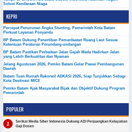
Solusi Kendaraan Niaga
KEPRI
Percepat Penurunan Angka Stunting, Pemerintah Kota Batam
Perkuat Layanan Posyandu
BP Batam Dukung Penertiban Pemanfaatan Ruang Laut Sesuai
Ketentuan Peraturan Perundang-undangan
BP Batam Pastikan Perbaikan Jalan Gajah Mada Hadirkan Jalan
yang Lebih Berkualitas dan Nyaman
Jelang Agustusan 2026, Pemko Batam Gelar Pawai Pembangunan
Daerah
Batam Tuan Rumah Rakorwil ADKASI 2026, Siap Tunjukkan Sebagi
Kota Destinasi MICE
Pemko Batam Ajak Masyarakat Bijak dan Objektif Dukung Program
Pemerintah
POPULER
Serikat Media Siber Indonesia Dukung ADI Perjuangkan Kelayakan
Gaji Dosen