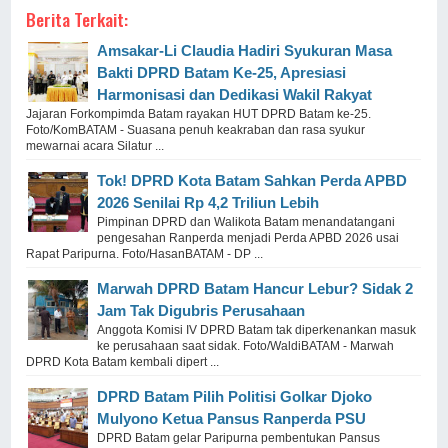
Berita Terkait:
Amsakar-Li Claudia Hadiri Syukuran Masa
Bakti DPRD Batam Ke-25, Apresiasi
Harmonisasi dan Dedikasi Wakil Rakyat
Jajaran Forkompimda Batam rayakan HUT DPRD Batam ke-25.
Foto/KomBATAM - Suasana penuh keakraban dan rasa syukur
mewarnai acara Silatur ...
Tok! DPRD Kota Batam Sahkan Perda APBD
2026 Senilai Rp 4,2 Triliun Lebih
Pimpinan DPRD dan Walikota Batam menandatangani
pengesahan Ranperda menjadi Perda APBD 2026 usai
Rapat Paripurna. Foto/HasanBATAM - DP ...
Marwah DPRD Batam Hancur Lebur? Sidak 2
Jam Tak Digubris Perusahaan
Anggota Komisi IV DPRD Batam tak diperkenankan masuk
ke perusahaan saat sidak. Foto/WaldiBATAM - Marwah
DPRD Kota Batam kembali dipert ...
DPRD Batam Pilih Politisi Golkar Djoko
Mulyono Ketua Pansus Ranperda PSU
DPRD Batam gelar Paripurna pembentukan Pansus