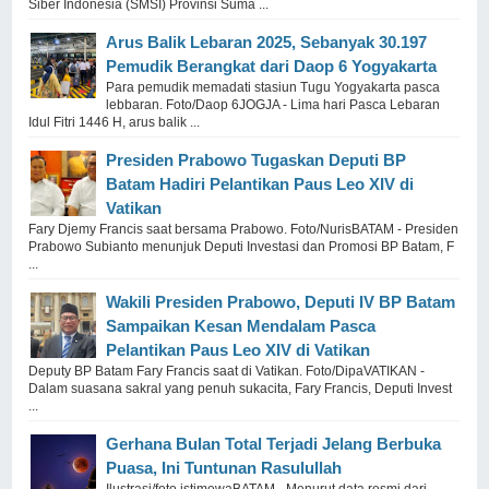
Siber Indonesia (SMSI) Provinsi Suma ...
Arus Balik Lebaran 2025, Sebanyak 30.197
Pemudik Berangkat dari Daop 6 Yogyakarta
Para pemudik memadati stasiun Tugu Yogyakarta pasca
lebbaran. Foto/Daop 6JOGJA - Lima hari Pasca Lebaran
Idul Fitri 1446 H, arus balik ...
Presiden Prabowo Tugaskan Deputi BP
Batam Hadiri Pelantikan Paus Leo XIV di
Vatikan
Fary Djemy Francis saat bersama Prabowo. Foto/NurisBATAM - Presiden
Prabowo Subianto menunjuk Deputi Investasi dan Promosi BP Batam, F
...
Wakili Presiden Prabowo, Deputi IV BP Batam
Sampaikan Kesan Mendalam Pasca
Pelantikan Paus Leo XIV di Vatikan
Deputy BP Batam Fary Francis saat di Vatikan. Foto/DipaVATIKAN -
Dalam suasana sakral yang penuh sukacita, Fary Francis, Deputi Invest
...
Gerhana Bulan Total Terjadi Jelang Berbuka
Puasa, Ini Tuntunan Rasulullah
Ilustrasi/foto istimewaBATAM - Menurut data resmi dari